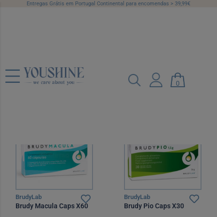
Entregas Grátis em Portugal Continental para encomendas > 39,99€
Vitaminas e Minerais
Categorias
Marcas
Preço
0
Recomendado
12 por página
BrudyLab
BrudyLab
Brudy Macula Caps X60
Brudy Pio Caps X30