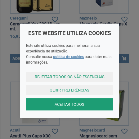
Ceregumil
Maxnesio
Ceregumil Xar 200 Ml xar
Maxnesio Cardio Caps X
mL
60 cáps(s)
ESTE WEBSITE UTILIZA COOKIES
16,95EUR
24,60EUR
Este site utiliza cookies para melhorar a sua
experiência de utilização.
Consulte nossa
política de cookies
para obter mais
ADICIONAR
ADICIONAR
informações.
REJEITAR TODOS OS NÃO ESSENCIAIS
MNSRM
GERIR PREFERÊNCIAS
ACEITAR TODOS
Acutil
Magnesiocard
Acutil Plus Caps X30
Magnesiocard sem