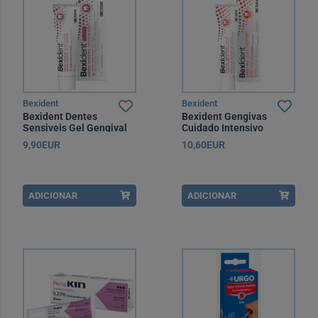
Bexident
Bexident
Bexident Dentes
Bexident Gengivas
Sensiveis Gel Gengival
Cuidado Intensivo
50 ml
Clorohexidina Gel
9,90EUR
10,60EUR
Dentífrico 75 ml
ADICIONAR
ADICIONAR