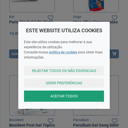
Kin
Urgo
Perio Kin Gel 0,2% 30 ml
Urgo Aftas Spray Lesões
Bucais 15 ml
ESTE WEBSITE UTILIZA COOKIES
10,40EUR
14,35EUR
Este site utiliza cookies para melhorar a sua
experiência de utilização.
Consulte nossa
política de cookies
para obter mais
ADICIONAR
ADICIONAR
informações.
REJEITAR TODOS OS NÃO ESSENCIAIS
GERIR PREFERÊNCIAS
ACEITAR TODOS
Bexident
Parodium
Bexident Post Gel Tópico
Parodium Gel Geng 50ml