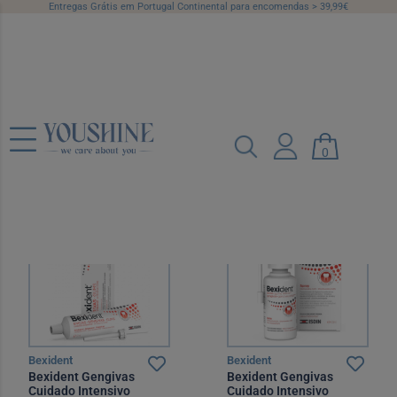
Entregas Grátis em Portugal Continental para encomendas > 39,99€
Afecções Bucais
Categorias
Marcas
Preço
0
Recomendado
12 por página
Bexident
Bexident
Bexident Gengivas
Bexident Gengivas
Cuidado Intensivo
Cuidado Intensivo