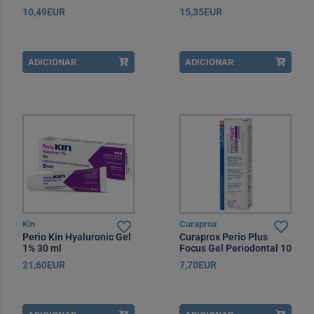
Clorohexidina Gel
Clorohexidina Spray 40
10,49EUR
15,35EUR
Gengival 50 ml
ml
ADICIONAR
ADICIONAR
Kin
Curaprox
Perio Kin Hyaluronic Gel
Curaprox Perio Plus
1% 30 ml
Focus Gel Periodontal 10
ml
21,60EUR
7,70EUR