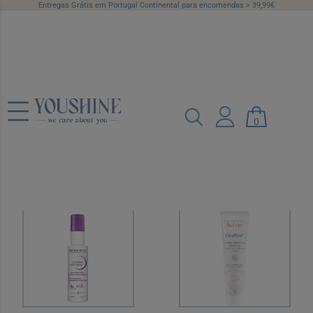
Entregas Grátis em Portugal Continental para encomendas > 39,99€
Cicatrizes ou
Queimaduras
0
Categorias
Marcas
Preço
Recomendado
12 por página