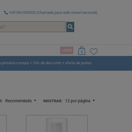
+351961055503 (Chamada para rede móvel nacional)
LOGIN
0
rimeira compra = 10% de desconto + oferta de portes
Recomendado
12 por página
R:
MOSTRAR: