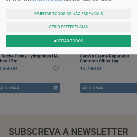
REJEITAR TODOS OS NÃO ESSENCIAIS
GERIR PREFERÊNCIAS
ACEITAR TODOS
 Roche Posay
CeraVe
a Roche Posay Hydraphase HA
CeraVe Creme Reparador
hos 15 ml
Contorno Olhos 14g
3,85EUR
15,70EUR
ADICIONAR
ADICIONAR
SUBSCREVA A NEWSLETTER