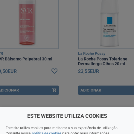
VR
La Roche Posay
R Bálsamo Palpebral 30 ml
La Roche Posay Toleriane
Dermallergo Olhos 20 ml
9,50EUR
23,55EUR
ADICIONAR
ADICIONAR
ESTE WEBSITE UTILIZA COOKIES
Este site utiliza cookies para melhorar a sua experiência de utilização.
Consulte nossa
política de cookies
para obter mais informações.