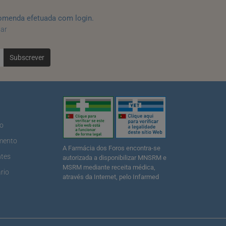
omenda efetuada com login.
tar
Subscrever
ão
mento
A Farmácia dos Foros encontra-se
ntes
autorizada a disponibilizar MNSRM e
MSRM mediante receita médica,
rio
através da Internet, pelo Infarmed