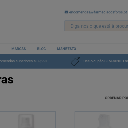
encomendas@farmaciadosforos.pt
MARCAS
BLOG
MANIFESTO
hagem
Olhos
Corretor de Olheiras
comendas superiores a 39,99€
Use o cupão BEM-VINDO na p
ras
ORDENAR PO