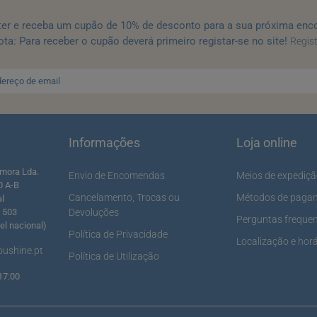
ter e receba um cupão de 10% de desconto para a sua próxima enc
ta: Para receber o cupão deverá primeiro registar-se no site!
Regis
Informações
Loja online
mora Lda.
Envio de Encomendas
Meios de expediç
0 A-B
Cancelamento, Trocas ou
Métodos de paga
al
5 503
Devoluções
Perguntas freque
l nacional)
Política de Privacidade
Localização e horá
ushine.pt
Política de Utilização
17:00