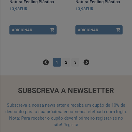
NaturalFeeling Plástico
NaturalFeeling Plástico
330 ml Rapariga +6
330 ml Azul +6 Meses
13,98EUR
13,98EUR
Meses
ADICIONAR
ADICIONAR
1
2
3
SUBSCREVA A NEWSLETTER
Subscreva a nossa newsletter e receba um cupão de 10% de
desconto para a sua próxima encomenda efetuada com login.
Nota: Para receber o cupão deverá primeiro registar-se no
site!
Registar