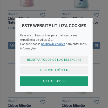
Chicco
Chicco
Chicco Biberão
Chicco Biberão
NaturalFeeling Plástico
NaturalFeeling Plástico
ESTE WEBSITE UTILIZA COOKIES
150 ml Rosa +0 Meses
250 ml Azul +2 Meses
13,98EUR
12,30EUR
Este site utiliza cookies para melhorar a sua
experiência de utilização.
Consulte nossa
política de cookies
para obter mais
ADICIONAR
ADICIONAR
informações.
REJEITAR TODOS OS NÃO ESSENCIAIS
GERIR PREFERÊNCIAS
ACEITAR TODOS
Chicco
Chicco
Chicco Biberão
Chicco Biberão