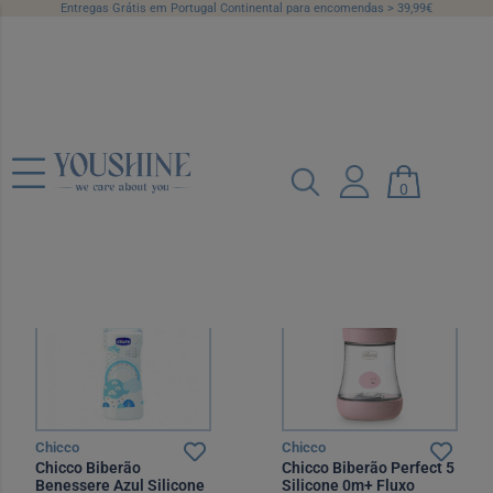
Entregas Grátis em Portugal Continental para encomendas > 39,99€
Biberões
Categorias
Marcas
Preço
0
Recomendado
12 por página
Chicco
Chicco
Chicco Biberão
Chicco Biberão Perfect 5
Benessere Azul Silicone
Silicone 0m+ Fluxo