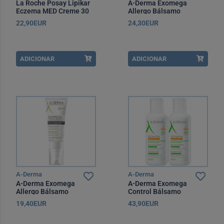
La Roche Posay Lipikar
A-Derma Exomega
Eczema MED Creme 30
Allergo Bálsamo
ml
Emoliente 200 ml
22,90EUR
24,30EUR
ADICIONAR
ADICIONAR
A-Derma
A-Derma
A-Derma Exomega
A-Derma Exomega
Allergo Bálsamo
Control Bálsamo
Emoliente 40 ml
Emoliente 400 ml com
19,40EUR
43,90EUR
Preço Reduzido