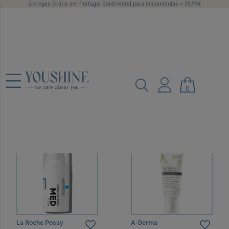
Entregas Grátis em Portugal Continental para encomendas > 39,99€
Hidratação
Campanhas
Categorias
Marcas
0
Preço
Recomendado
12 por página
La Roche Posay
A-Derma