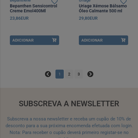
Bepanthene
Uriage
Bepanthen Sensicontrol
Uriage Xémose Bálsamo
Creme Emol400Ml
Óleo Calmante 500 ml
com Oferta de Óleo
23,86EUR
29,80EUR
Lavante 200 ml
ADICIONAR
ADICIONAR
1
2
3
SUBSCREVA A NEWSLETTER
Subscreva a nossa newsletter e receba um cupão de 10% de
desconto para a sua próxima encomenda efetuada com login.
Nota: Para receber o cupão deverá primeiro registar-se no