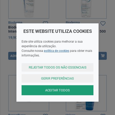
Bioderma
Bioderma
Bioderma Atoderm
Bioderma Atoderm
ESTE WEBSITE UTILIZA COOKIES
Intensive Baume 200 ml
Intensive Gel Creme 500
ml
19,90EUR
31,95EUR
Este site utiliza cookies para melhorar a sua
experiência de utilização.
Consulte nossa
política de cookies
para obter mais
informações.
ADICIONAR
ADICIONAR
REJEITAR TODOS OS NÃO ESSENCIAIS
GERIR PREFERÊNCIAS
ACEITAR TODOS