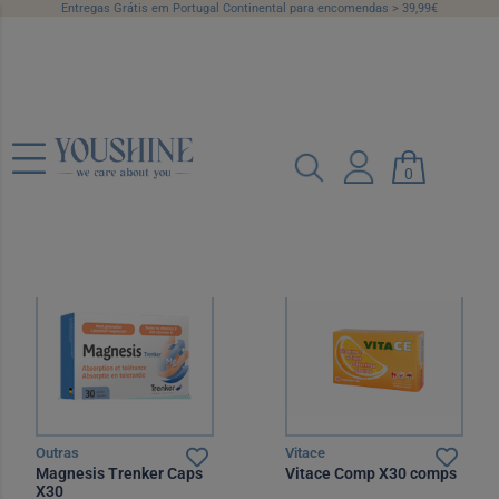
Entregas Grátis em Portugal Continental para encomendas > 39,99€
Sistema imunitário
0
Categorias
Marcas
Preço
Recomendado
12 por página
Outras
Vitace
Magnesis Trenker Caps
Vitace Comp X30 comps
X30