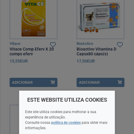
Vitace
BioActivo
Vitace Comp Eferv X 20
Bioactivo Vitamina D
comps eferv
Capsx80 cáps(s)
15,55EUR
17,50EUR
ADICIONAR
ADICIONAR
ESTE WEBSITE UTILIZA COOKIES
Este site utiliza cookies para melhorar a sua
experiência de utilização.
Consulte nossa
política de cookies
para obter mais
informações.