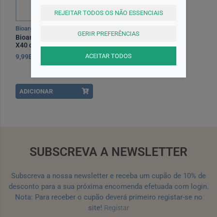
REJEITAR TODOS OS NÃO ESSENCIAIS
Bioarga
GERIR PREFERÊNCIAS
Bioarga Caps Acerola C
X40 cáps(s)
ACEITAR TODOS
9,99EUR
ADICIONAR
SUBSCREVA A NEWSLETTER
Subscreva a nossa newsletter e receba um cupão de 10% de
desconto para a sua próxima encomenda efetuada com login.
Nota: Para receber o cupão deverá primeiro registar-se no
site!
Registar