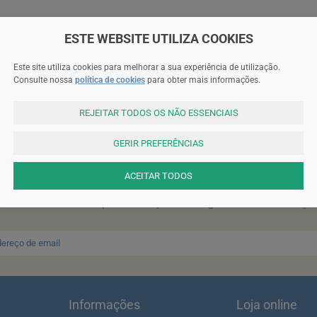
ESTE WEBSITE UTILIZA COOKIES
Este site utiliza cookies para melhorar a sua experiência de utilização.
Consulte nossa
política de cookies
para obter mais informações.
REJEITAR TODOS OS NÃO ESSENCIAIS
SUBSCREVA A NEWSLETTER
GERIR PREFERÊNCIAS
ACEITAR TODOS
ter e receba um cupão de 10% de desconto para a sua próxima enc
ta: Para receber o cupão deverá primeiro registar-se no site!
Regis
Informações
Loja online