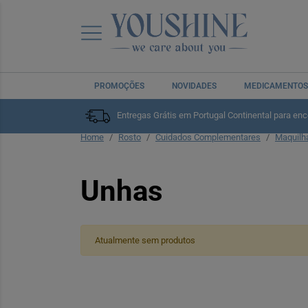
PROMOÇÕES
NOVIDADES
MEDICAMENTOS
Entregas Grátis em Portugal Continental para en
Home
Rosto
Cuidados Complementares
Maquil
Unhas
Atualmente sem produtos