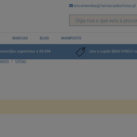
encomendas@farmaciadosforos.pt
MARCAS
BLOG
MANIFESTO
comendas superiores a 39,99€
Use o cupão BEM-VINDO na p
hagem
Unhas