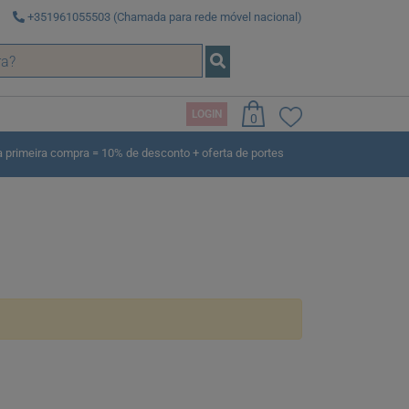
+351961055503 (Chamada para rede móvel nacional)
LOGIN
0
rimeira compra = 10% de desconto + oferta de portes