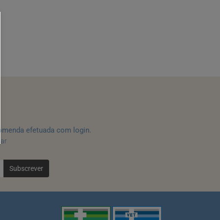
omenda efetuada com login.
tar
Subscrever