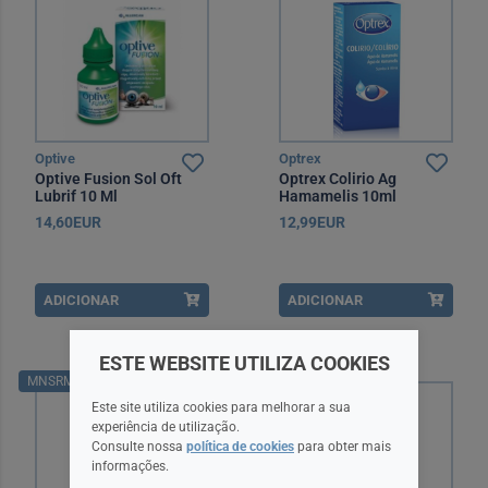
Optive
Optrex
Optive Fusion Sol Oft
Optrex Colirio Ag
Lubrif 10 Ml
Hamamelis 10ml
14,60EUR
12,99EUR
ADICIONAR
ADICIONAR
ESTE WEBSITE UTILIZA COOKIES
MNSRM
Este site utiliza cookies para melhorar a sua
experiência de utilização.
Consulte nossa
política de cookies
para obter mais
informações.