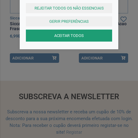
REJEITAR TODOS OS NÃO ESSENCIAIS
Siccafluid
Optrex
GERIR PREFERÊNCIAS
Siccafluid , 2.5 mg/g
Optrex Colirio Dupl Acao
Frasco conta-gotas 10 g
Olh Secos 10ml
Gel oftalm
ACEITAR TODOS
6,99EUR
15,65EUR
ADICIONAR
ADICIONAR
SUBSCREVA A NEWSLETTER
Subscreva a nossa newsletter e receba um cupão de 10% de
desconto para a sua próxima encomenda efetuada com login.
Nota: Para receber o cupão deverá primeiro registar-se no
site!
Registar