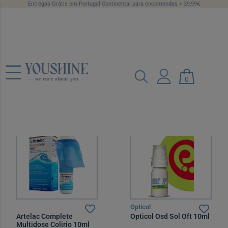
Entregas Grátis em Portugal Continental para encomendas > 39,99€
Secura
0
Categorias
Marcas
Preço
Recomendado
12 por página
Opticol
Artelac Complete
Opticol Osd Sol Oft 10ml
Multidose Colirio 10ml