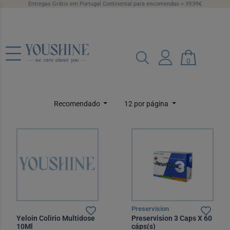
Entregas Grátis em Portugal Continental para encomendas > 39,99€
Desconforto Ocular
0
Categorias
Marcas
Preço
Recomendado
12 por página
Preservision
Yeloin Colirio Multidose
Preservision 3 Caps X 60
10Ml
cáps(s)