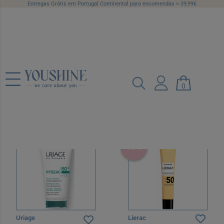
Entregas Grátis em Portugal Continental para encomendas > 39,99€
Proteção de Rosto
Campanhas
Categorias
Marcas
0
Preço
Recomendado
12 por página
-30%
Uriage
Lierac