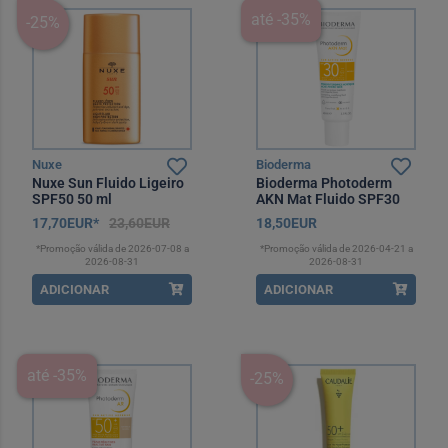
até -35%
-25%
Nuxe
Bioderma
Nuxe Sun Fluido Ligeiro
Bioderma Photoderm
SPF50 50 ml
AKN Mat Fluido SPF30
40 ml
17,70EUR*
23,60EUR
18,50EUR
*Promoção válida de 2026-07-08 a
*Promoção válida de 2026-04-21 a
2026-08-31
2026-08-31
ADICIONAR
ADICIONAR
até -35%
-25%