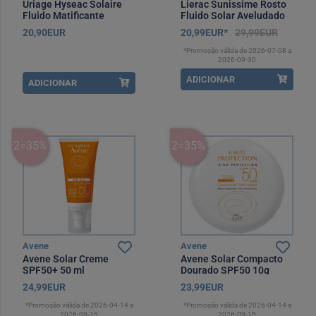
Uriage Hyseac Solaire
Lierac Sunissime Rosto
Fluido Matificante
Fluido Solar Aveludado
SPF50 50 ml
SPF50+ 40 ml
20,90EUR
20,99EUR*
29,99EUR
*Promoção válida de 2026-07-08 a
2026-09-30
ADICIONAR
ADICIONAR
2=35%
2=35%
Avene
Avene
Avene Solar Creme
Avene Solar Compacto
SPF50+ 50 ml
Dourado SPF50 10g
24,99EUR
23,99EUR
*Promoção válida de 2026-04-14 a
*Promoção válida de 2026-04-14 a
2026-09-15
2026-09-15