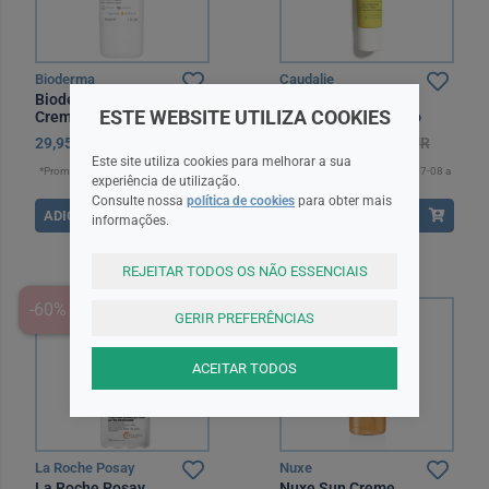
Bioderma
Caudalie
Bioderma Photoderm AR
Caudalie Vinosun
ESTE WEBSITE UTILIZA COOKIES
Creme SPF50+ 30 ml
Protect Fluido Rosto
SPF50+ 40 ml
29,95EUR
14,03EUR*
18,70EUR
Este site utiliza cookies para melhorar a sua
*Promoção válida de 2026-04-21 a
*Promoção válida de 2026-07-08 a
experiência de utilização.
2026-08-31
2026-09-01
Consulte nossa
política de cookies
para obter mais
ADICIONAR
ADICIONAR
informações.
REJEITAR TODOS OS NÃO ESSENCIAIS
-60% na 2ª unidade
-25%
GERIR PREFERÊNCIAS
ACEITAR TODOS
La Roche Posay
Nuxe
La Roche Posay
Nuxe Sun Creme