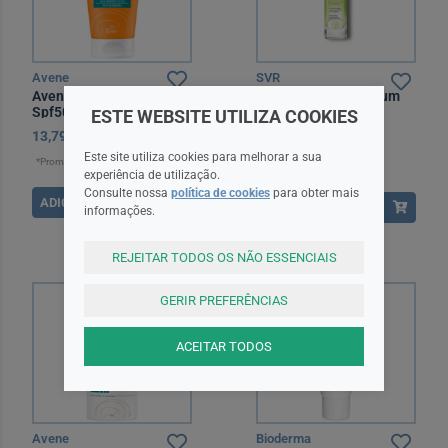
Avene
SVR
Avene Solar Cleanance
SVR Sebiaclear Serum
Spf50+ 50 ml
30 ml
ESTE WEBSITE UTILIZA COOKIES
13,79EUR*
22,99EUR
27,30EUR
Este site utiliza cookies para melhorar a sua
*Promoção válida de 2026-08-08 a
experiência de utilização.
2026-09-15
Consulte nossa
política de cookies
para obter mais
ADICIONAR
ADICIONAR
informações.
REJEITAR TODOS OS NÃO ESSENCIAIS
GERIR PREFERÊNCIAS
ACEITAR TODOS
Avene
Bioderma