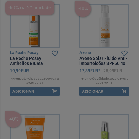
-60% na 2ª unidade
-40%
La Roche Posay
Avene
La Roche Posay
Avene Solar Fluido Anti-
Anthelios Bruma
imperfeições SPF50 40
Invisível Antibrilho
ml
19,99EUR
17,39EUR*
28,99EUR
SPF50 75 ml
*Promoção válida de 2026-04-21 a
*Promoção válida de 2026-08-08 a
2026-08-31
2026-09-15
ADICIONAR
ADICIONAR
-40%