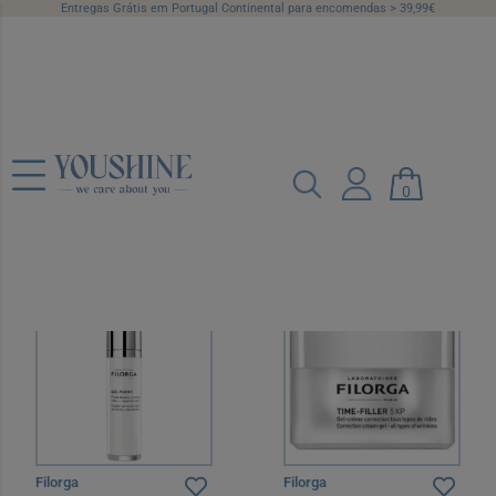
Entregas Grátis em Portugal Continental para encomendas > 39,99€
Pele Oleosa e Acne
Campanhas
Categorias
Marcas
0
Preço
Recomendado
12 por página
Filorga
Filorga