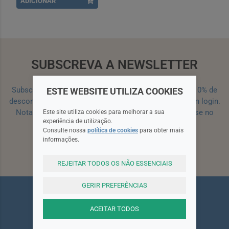
ADICIONAR
SUBSCREVA A NEWSLETTER
Subscreva a nossa newsletter e receba um cupão de 10% de
ESTE WEBSITE UTILIZA COOKIES
desconto para a sua próxima encomenda efetuada com login.
Nota: Para receber o cupão deverá primeiro registar-se no
Este site utiliza cookies para melhorar a sua
experiência de utilização.
site!
Registar
Consulte nossa
política de cookies
para obter mais
informações.
Subscrever
REJEITAR TODOS OS NÃO ESSENCIAIS
GERIR PREFERÊNCIAS
ACEITAR TODOS