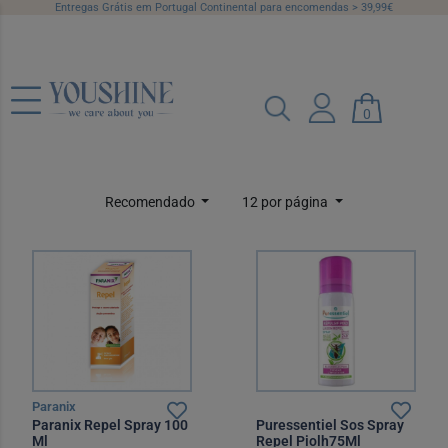
Entregas Grátis em Portugal Continental para encomendas > 39,99€
Prevenção
0
Categorias
Marcas
Preço
Recomendado
12 por página
Paranix
Paranix Repel Spray 100
Puressentiel Sos Spray
Ml
Repel Piolh75Ml