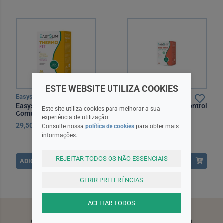
ESTE WEBSITE UTILIZA COOKIES
Easyslim
Easyslim
Easyslim Thermo Fit
Easyslim Thermo Control
Este site utiliza cookies para melhorar a sua
Comprimidos x60
Comp X60 comps
experiência de utilização.
29,50EUR
29,95EUR
Consulte nossa
política de cookies
para obter mais
informações.
REJEITAR TODOS OS NÃO ESSENCIAIS
ADICIONAR
ADICIONAR
GERIR PREFERÊNCIAS
ACEITAR TODOS