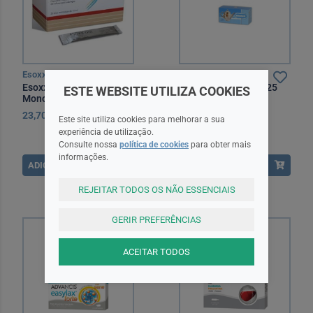
Esoxx
Manasul
Esoxx One Sol Oral Saq
Manasul Cart Cha X25
ESTE WEBSITE UTILIZA COOKIES
Monod 10 Ml x 20
chá saq
23,70EUR
5,85EUR
Este site utiliza cookies para melhorar a sua
experiência de utilização.
Consulte nossa
política de cookies
para obter mais
informações.
ADICIONAR
ADICIONAR
REJEITAR TODOS OS NÃO ESSENCIAIS
GERIR PREFERÊNCIAS
ACEITAR TODOS