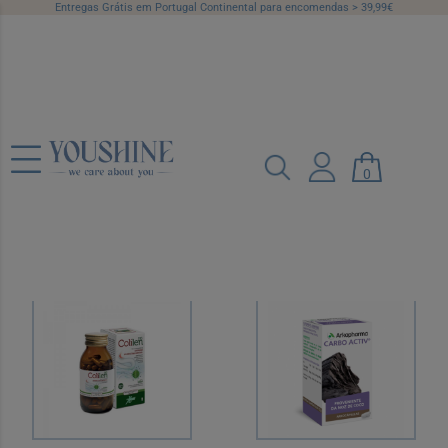
Entregas Grátis em Portugal Continental para encomendas > 39,99€
Sistema Gastro-
Intestinal
0
Categorias
Marcas
Preço
Recomendado
12 por página