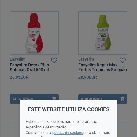
Easyslim
Easyslim
Easyslim Detox Plus
Easyslim Depur Max
Solução Oral 500 ml
Frutos Tropicais Solução
Oral 500 ml
28,95EUR
26,90EUR
ADICIONAR
ADICIONAR
ESTE WEBSITE UTILIZA COOKIES
Este site utiliza cookies para melhorar a sua
experiência de utilização.
Consulte nossa
política de cookies
para obter mais