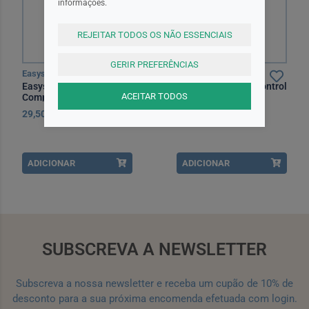
informações.
REJEITAR TODOS OS NÃO ESSENCIAIS
GERIR PREFERÊNCIAS
Easyslim
Easyslim
Easyslim Thermo Fit
Easyslim Thermo Control
ACEITAR TODOS
Comprimidos x60
Comp X60 comps
29,50EUR
29,95EUR
ADICIONAR
ADICIONAR
SUBSCREVA A NEWSLETTER
Subscreva a nossa newsletter e receba um cupão de 10% de
desconto para a sua próxima encomenda efetuada com login.