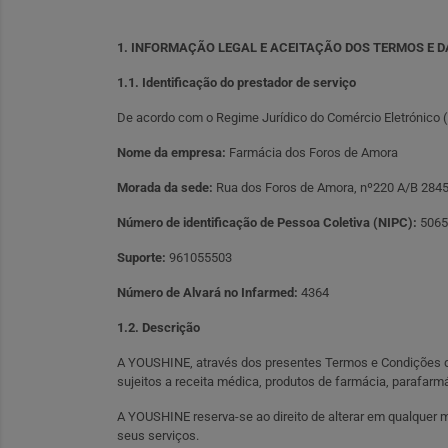
1. INFORMAÇÃO LEGAL E ACEITAÇÃO DOS TERMOS E 
1.1. Identificação do prestador de serviço
De acordo com o Regime Jurídico do Comércio Eletrónico (De
Nome da empresa:
Farmácia dos Foros de Amora
Morada da sede:
Rua dos Foros de Amora, nº220 A/B 284
Número de identificação de Pessoa Coletiva (NIPC):
5065
Suporte:
961055503
Número de Alvará no Infarmed:
4364
1.2. Descrição
A YOUSHINE, através dos presentes Termos e Condições de 
sujeitos a receita médica, produtos de farmácia, parafarmá
A YOUSHINE reserva-se ao direito de alterar em qualquer 
seus serviços.