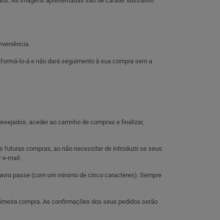
dos. As imagens apresentadas são de caráter ilustrativo
nveniência.
nformá-lo-á e não dará seguimento à sua compra sem a
sejados, aceder ao carrinho de compras e finalizar,
as futuras compras, ao não necessitar de introduzir os seus
 e-mail.
palavra passe (com um mínimo de cinco caracteres). Sempre
primeira compra. As confirmações dos seus pedidos serão