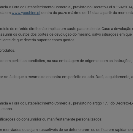
cia e Fora do Estabelecimento Comercial, previsto no Decreto-Lei n.º 24/2014,
zada em
www.youshine.pt
dentro do prazo máximo de 14 dias a partir do momento
ício do referido direito não implica um custo para o cliente. Caso a devolução 
 assumir os custos dos portes de devolução do mesmo, salvo situações em qu
liente de que deveria suportar esses gastos.
produtos.
-se em perfeitas condições, na sua embalagem de origem e com as instruções, 
r-se-á de que o mesmo se encontra em perfeito estado. Dará, seguidamente, aut
ia e Fora do Estabelecimento Comercial, previsto no artigo 17.º do Decreto-Lei 
s casos:
ificações do consumidor ou manifestamente personalizados;
r reenviados ou sejam suscetíveis de se deteriorarem ou de ficarem rapidament