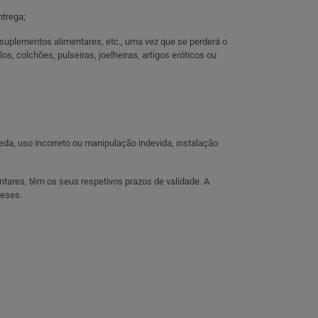
ntrega;
suplementos alimentares, etc., uma vez que se perderá o
s, colchões, pulseiras, joelheiras, artigos eróticos ou
eda, uso incorreto ou manipulação indevida, instalação
ntares, têm os seus respetivos prazos de validade. A
meses.