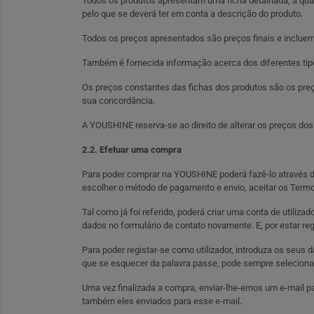
Todos os produtos apresentam uma ficha detalhada, a qual 
pelo que se deverá ter em conta a descrição do produto.
Todos os preços apresentados são preços finais e incluem
Também é fornecida informação acerca dos diferentes tipo
Os preços constantes das fichas dos produtos são os pre
sua concordância.
A YOUSHINE reserva-se ao direito de alterar os preços dos
2.2. Efetuar uma compra
Para poder comprar na YOUSHINE poderá fazê-lo através de 
escolher o método de pagamento e envio, aceitar os Termo
Tal como já foi referido, poderá criar uma conta de utiliz
dados no formulário de contato novamente. E, por estar re
Para poder registar-se como utilizador, introduza os seu
que se esquecer da palavra passe, pode sempre seleciona
Uma vez finalizada a compra, enviar-lhe-emos um e-mail p
também eles enviados para esse e-mail.