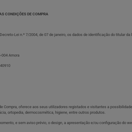
DAS CONDIÇÕES DE COMPRA
creto-Lei n.º 7/2004, de 07 de janeiro, os dados de identificação do titular da
5-004 Amora
40910
Compra, oferece aos seus utilizadores registados e visitantes a possibilidad
cia, ortopedia, dermocosmética, higiene, entre outros produtos.
momento, e sem aviso prévio, o design, a apresentação e/ou configuração do w