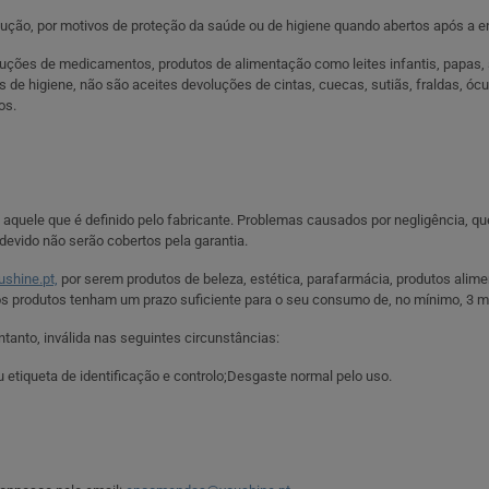
ução, por motivos de proteção da saúde ou de higiene quando abertos após a e
uções de medicamentos, produtos de alimentação como leites infantis, papas, 
e higiene, não são aceites devoluções de cintas, cuecas, sutiãs, fraldas, óculo
os.
aquele que é definido pelo fabricante. Problemas causados por negligência, qu
devido não serão cobertos pela garantia.
shine.pt,
por serem produtos de beleza, estética, parafarmácia, produtos alime
 produtos tenham um prazo suficiente para o seu consumo de, no mínimo, 3 
tanto, inválida nas seguintes circunstâncias:
iqueta de identificação e controlo;Desgaste normal pelo uso.