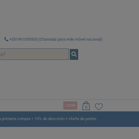
+351961055503 (Chamada para rede móvel nacional)
LOGIN
0
 Condições de Compra na versão publicada pela YOUSHINE
rimeira compra = 10% de desconto + oferta de portes