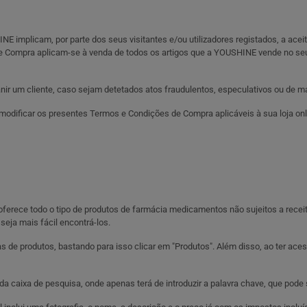
HINE implicam, por parte dos seus visitantes e/ou utilizadores registados, a ac
e Compra aplicam-se à venda de todos os artigos que a YOUSHINE vende no se
nir um cliente, caso sejam detetados atos fraudulentos, especulativos ou de má 
odificar os presentes Termos e Condições de Compra aplicáveis à sua loja onl
oferece todo o tipo de produtos de farmácia medicamentos não sujeitos a rece
seja mais fácil encontrá-los.
rias de produtos, bastando para isso clicar em "Produtos". Além disso, ao ter a
caixa de pesquisa, onde apenas terá de introduzir a palavra chave, que pode s