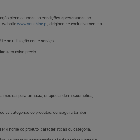
eitação plena de todas as condições apresentadas no
u website
www.youshine.pt
, dirigindo-se exclusivamente a
fé na utilização deste serviço.
ine sem aviso prévio.
ita médica, parafarmácia, ortopedia, dermocosmética,
cesso às categorias de produtos, conseguirá também
er o nome do produto, características ou categoria.