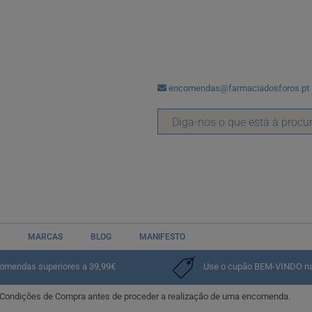
encomendas@farmaciadosforos.pt
ões
 de Compra antes utilizar o nosso website
www.youshine.pt
.
MARCAS
BLOG
MANIFESTO
E por parte do cliente pressupõe, em qualquer caso, a aceitação dos Termos e
comendas superiores a 39,99€
Use o cupão BEM-VINDO na p
 e Condições de Compra antes de proceder a realização de uma encomenda.