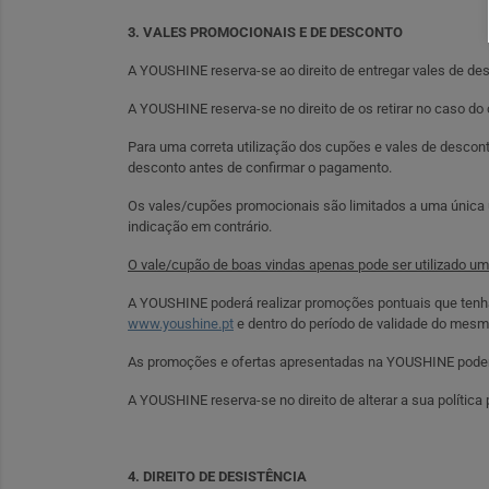
3. VALES PROMOCIONAIS E DE DESCONTO
A YOUSHINE reserva-se ao direito de entregar vales de des
A YOUSHINE reserva-se no direito de os retirar no caso d
Para uma correta utilização dos cupões e vales de descon
desconto antes de confirmar o pagamento.
Os vales/cupões promocionais são limitados a uma única u
indicação em contrário.
O vale/cupão de boas vindas apenas pode ser utilizado uma
A YOUSHINE poderá realizar promoções pontuais que tenha
www.youshine.pt
e dentro do período de validade do mesm
As promoções e ofertas apresentadas na YOUSHINE poderão 
A YOUSHINE reserva-se no direito de alterar a sua polític
4. DIREITO DE DESISTÊNCIA