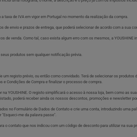
inclui uma fotografia, o nome, a descrição e o preço já com os impostos incluí
 a taxa de IVA em vigor em Portugal no momento da realização da compra.
s de envio e prazos de entrega, que poderá selecionar de acordo com a sua co
ços de venda. Como tal, caso exista algum erro com os mesmos, a YOUSHINE i
 seus produtos sem qualquer notificação prévia.
um registo prévio, ou então como convidado. Terá de selecionar os produtos de
s e Condições de Compra e finalizar o processo de compra.
ador na YOUSHINE. O registo simplificará o acesso à nossa loja, bem como as su
gistado, poderá receber ainda os nossos descontos, promoções e newsletter por
s dados no Formulário de Dados de Contato e crie uma conta, introduzindo uma 
r "Esqueci-me da palavra passe".
ara o contato que nos indicou com um código de desconto para utilizar na sua 