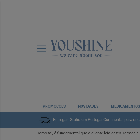
Home
Informações
Termos e Condições
Termos e Condiç
Pedimos o favor que leia os presentes Termos e Condições
PROMOÇÕES
NOVIDADES
MEDICAMENTOS
A utilização dos nossos serviços na loja online YOUSHIN
Entregas Grátis em Portugal Continental para en
no momento da compra.
Como tal, é fundamental que o cliente leia estes Termos