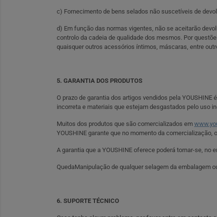
c) Fornecimento de bens selados não suscetíveis de devol
d) Em função das normas vigentes, não se aceitarão devol
controlo da cadeia de qualidade dos mesmos. Por questões d
quaisquer outros acessórios íntimos, máscaras, entre outr
5. GARANTIA DOS PRODUTOS
O prazo de garantia dos artigos vendidos pela YOUSHINE é 
incorreta e materiais que estejam desgastados pelo uso in
Muitos dos produtos que são comercializados em
www.you
YOUSHINE garante que no momento da comercialização, os
A garantia que a YOUSHINE oferece poderá tornar-se, no en
QuedaManipulação de qualquer selagem da embalagem ou et
6. SUPORTE TÉCNICO