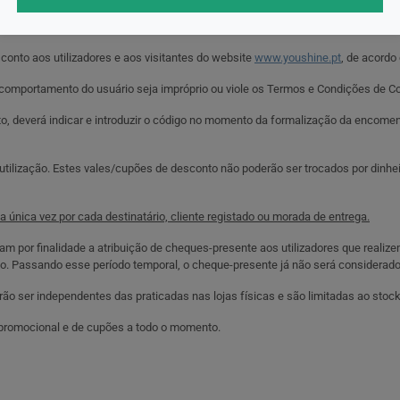
conto aos utilizadores e aos visitantes do website
www.youshine.pt
, de acordo
o comportamento do usuário seja impróprio ou viole os Termos e Condições de C
to, deverá indicar e introduzir o código no momento da formalização da encom
tilização. Estes vales/cupões de desconto não poderão ser trocados por dinhei
 única vez por cada destinatário, cliente registado ou morada de entrega.
m por finalidade a atribuição de cheques-presente aos utilizadores que reali
o. Passando esse período temporal, o cheque-presente já não será considerado 
ser independentes das praticadas nas lojas físicas e são limitadas ao stock 
a promocional e de cupões a todo o momento.