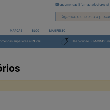
encomendas@farmaciadosforos.pt
MARCAS
BLOG
MANIFESTO
comendas superiores a 39,99€
Use o cupão BEM-VINDO na p
rios