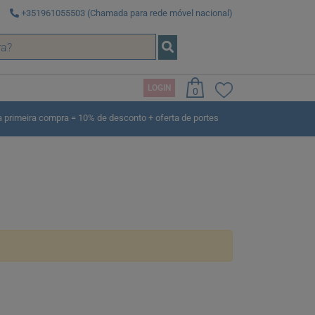
+351961055503 (Chamada para rede móvel nacional)
LOGIN
0
rimeira compra = 10% de desconto + oferta de portes