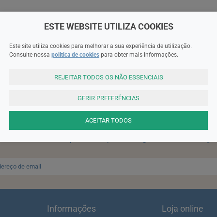
ESTE WEBSITE UTILIZA COOKIES
Este site utiliza cookies para melhorar a sua experiência de utilização.
Consulte nossa
política de cookies
para obter mais informações.
REJEITAR TODOS OS NÃO ESSENCIAIS
SUBSCREVA A NEWSLETTER
GERIR PREFERÊNCIAS
ACEITAR TODOS
ter e receba um cupão de 10% de desconto para a sua próxima enc
ta: Para receber o cupão deverá primeiro registar-se no site!
Regis
Informações
Loja online