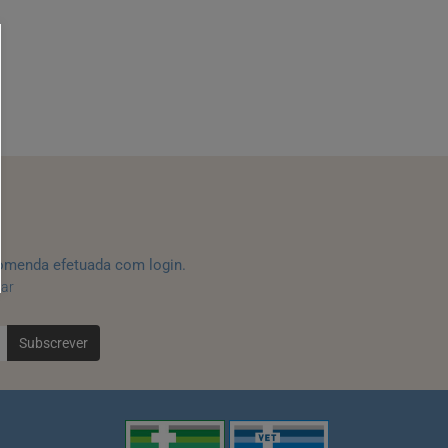
omenda efetuada com login.
tar
Subscrever