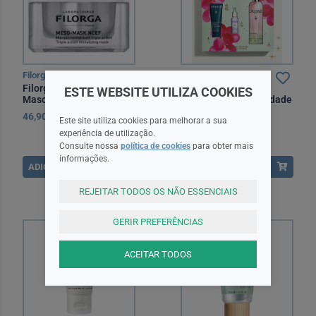
Filorga
Caudalie
Filorga NCEF Meso-Mask
Caudalie Coffret
ESTE WEBSITE UTILIZA COOKIES
Mascara 50 ml
Cuidado e Luminosidade
46,90EUR
38,50EUR
Este site utiliza cookies para melhorar a sua
experiência de utilização.
Consulte nossa
política de cookies
para obter mais
informações.
ADICIONAR
ADICIONAR
REJEITAR TODOS OS NÃO ESSENCIAIS
GERIR PREFERÊNCIAS
ACEITAR TODOS