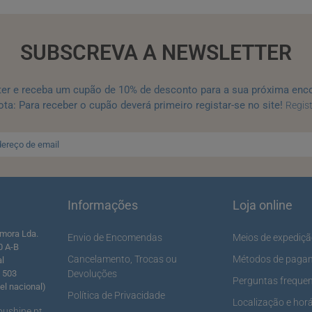
SUBSCREVA A NEWSLETTER
ter e receba um cupão de 10% de desconto para a sua próxima enc
ta: Para receber o cupão deverá primeiro registar-se no site!
Regis
Informações
Loja online
mora Lda.
Envio de Encomendas
Meios de expediç
0 A-B
Cancelamento, Trocas ou
Métodos de paga
al
5 503
Devoluções
Perguntas freque
l nacional)
Política de Privacidade
Localização e horá
ushine.pt