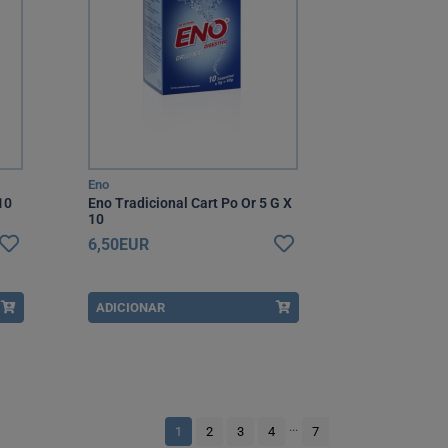
Eno
10
Eno Tradicional Cart Po Or 5 G X
10
6,50EUR
ADICIONAR
...
1
2
3
4
7