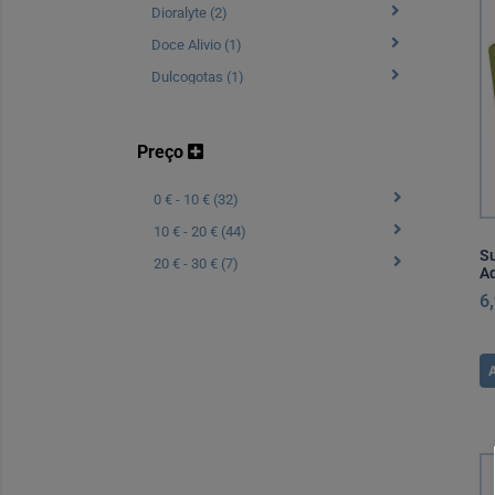
Dioralyte (2)
Doce Alivio (1)
Dulcogotas (1)
Dulcolax (3)
Duobiotic (1)
Preço
Duphalac (1)
0 € - 10 € (32)
Eno (2)
10 € - 20 € (44)
Farmoz (1)
Su
20 € - 30 € (7)
Forlax (1)
Ad
6
Gaviscon (4)
Guronsan (1)
Imodium (2)
Imperial (2)
Importal (1)
Kompensan (4)
Laevolac (4)