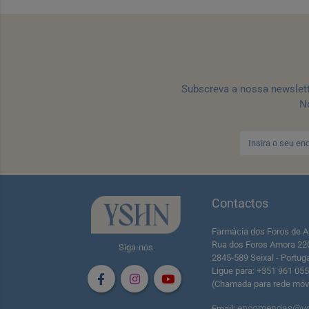
Subscreva a nossa newslet
No
Contactos
Farmácia dos Foros de A
Rua dos Foros Amora 22
Siga-nos
2845-589 Seixal - Portug
Ligue para: +351 961 05
(Chamada para rede móve
encomendas@yo
Email: