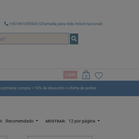
+351961055503 (Chamada para rede móvel nacional)
LOGIN
0
rimeira compra = 10% de desconto + oferta de portes
Recomendado
12 por página
R:
MOSTRAR: