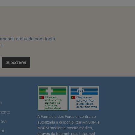
omenda efetuada com login.
tar
Subscrever
ão
mento
A Farmácia dos Foros encontra-se
ntes
autorizada a disponibilizar MNSRM e
MSRM mediante receita médica,
rio
através da Internet, pelo Infarmed