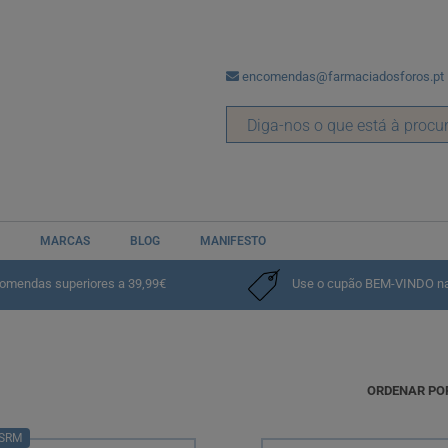
encomendas@farmaciadosforos.pt
e
Sistema Gastrointestinal
MARCAS
BLOG
MANIFESTO
comendas superiores a 39,99€
Use o cupão BEM-VINDO na p
ORDENAR PO
SRM