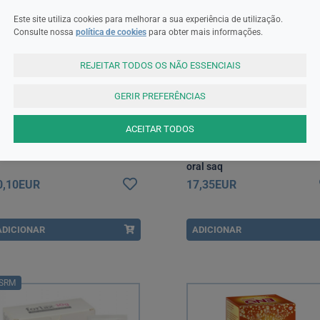
Este site utiliza cookies para melhorar a sua experiência de utilização.
Consulte nossa
política de cookies
para obter mais informações.
REJEITAR TODOS OS NÃO ESSENCIAIS
GERIR PREFERÊNCIAS
ACEITAR TODOS
solac
Laxido
solac Lactase Caps X60
Laxido Laranja MG x 30 pó so
oral saq
0,10EUR
17,35EUR
ADICIONAR
ADICIONAR
SRM