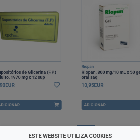
Riopan
positórios de Glicerina (F.P.)
Riopan, 800 mg/10 mL x 50 g
ulto, 1970 mg x 12 sup
oral saq
,90EUR
10,95EUR
ADICIONAR
ADICIONAR
MNSRM
ESTE WEBSITE UTILIZA COOKIES