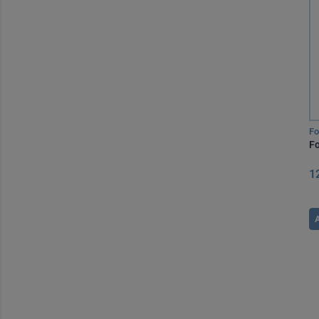
Pepsamar (1)
Proton (1)
Pursennide (1)
Rennie (3)
Riopan (1)
UL-250 (1)
Fo
Verolax (1)
Fo
Vomidrine (2)
1