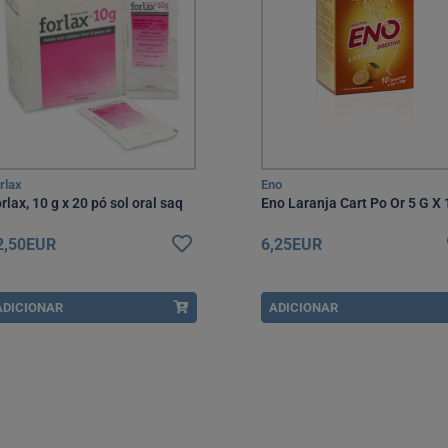
rlax
Eno
rlax, 10 g x 20 pó sol oral saq
Eno Laranja Cart Po Or 5 G X 
2,50EUR
6,25EUR
ADICIONAR
ADICIONAR