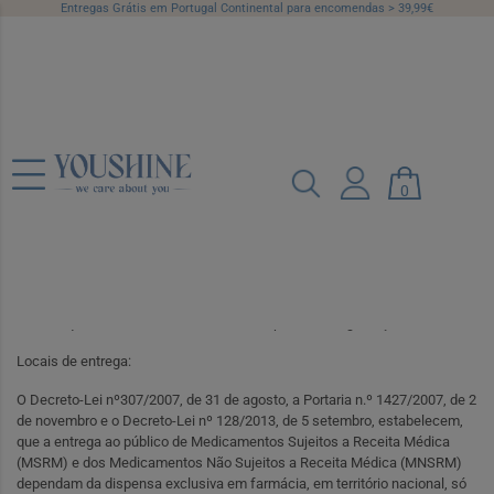
Entregas Grátis em Portugal Continental para encomendas > 39,99€
Política de Utilização
Compra de Medicamentos
No site da YOUSHINE, é possível realizar uma compra de Produtos de
0
Saúde e Bem-Estar e de Medicamentos Não Sujeitos a Receita Médica
(MNSRM), desde que se encontre devidamente registado. Depois de
efetuar o registo, basta inserir no carrinho de compras todos os produtos
que pretende adquirir e seguir todos os passos da compra para que a
mesma seja finalizada com sucesso. A venda de Medicamentos pela
internet e respetiva entrega ao domicílio, está sujeita a rigorosa legislação
e consequente controlo, essencialmente para sua segurança.
Locais de entrega:
O Decreto-Lei nº307/2007, de 31 de agosto, a Portaria n.º 1427/2007, de 2
de novembro e o Decreto-Lei nº 128/2013, de 5 setembro, estabelecem,
que a entrega ao público de Medicamentos Sujeitos a Receita Médica
(MSRM) e dos Medicamentos Não Sujeitos a Receita Médica (MNSRM)
dependam da dispensa exclusiva em farmácia, em território nacional, só