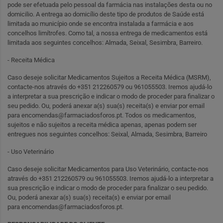
pode ser efetuada pelo pessoal da farmácia nas instalações desta ou no
domicilio. A entrega ao domicílio deste tipo de produtos de Saúde está
limitada ao município onde se encontra instalada a farmácia e aos
concelhos limítrofes. Como tal, a nossa entrega de medicamentos está
limitada aos seguintes concelhos: Almada, Seixal, Sesimbra, Barreiro.
- Receita Médica
Caso deseje solicitar Medicamentos Sujeitos a Receita Médica (MSRM),
contacte-nos através do +351 212260579 ou 961055503. Iremos ajudá-lo
a interpretar a sua prescrição e indicar o modo de proceder para finalizar o
seu pedido. Ou, poderá anexar a(s) sua(s) receita(s) e enviar por email
para
encomendas@farmaciadosforos.pt
. Todos os medicamentos,
sujeitos e não sujeitos a receita médica apenas, apenas podem ser
entregues nos seguintes concelhos: Seixal, Almada, Sesimbra, Barreiro
- Uso Veterinário
Caso deseje solicitar Medicamentos para Uso Veterinário, contacte-nos
através do +351 212260579 ou 961055503. Iremos ajudá-lo a interpretar a
sua prescrição e indicar o modo de proceder para finalizar o seu pedido.
Ou, poderá anexar a(s) sua(s) receita(s) e enviar por email
para
encomendas@farmaciadosforos.pt
.