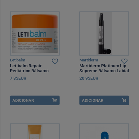
Letibalm
Martiderm
Letibalm Repair
Martiderm Platinum Lip
Pediátrico Bálsamo
Supreme Bálsamo Labial
Reparador Nariz e
4,5 ml
7,85EUR
20,95EUR
Lábios 10 ml
ADICIONAR
ADICIONAR