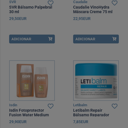
SVR
Caudalie
SVR Bálsamo Palpebral
Caudalie VinoHydra
30 ml
Máscara Creme 75 ml
29,50EUR
22,95EUR
ADICIONAR
ADICIONAR
Isdin
Letibalm
Isdin Fotoprotector
Letibalm Repair
Fusion Water Medium
Bálsamo Reparador
SPF50 50 ml
Nariz e Lábios 10 ml
29,90EUR
7,85EUR