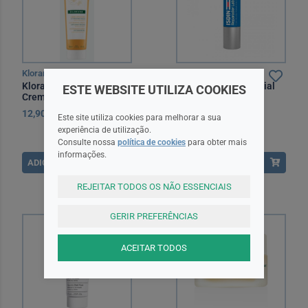
Klorane
Isdin
Klorane Dermo Protect
Isdin Reparador Labial
ESTE WEBSITE UTILIZA COOKIES
Creme Depilatório Corpo
Stick 4G
150 ml
12,90EUR
8,95EUR
Este site utiliza cookies para melhorar a sua
experiência de utilização.
Consulte nossa
política de cookies
para obter mais
informações.
ADICIONAR
ADICIONAR
REJEITAR TODOS OS NÃO ESSENCIAIS
GERIR PREFERÊNCIAS
ACEITAR TODOS