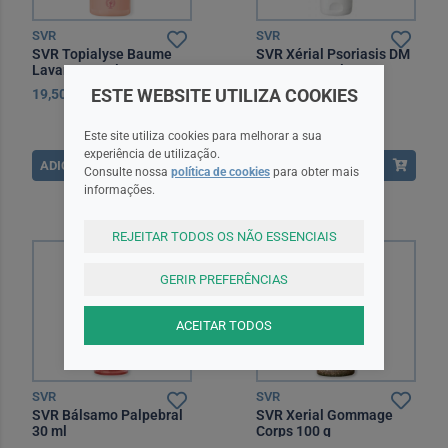
SVR
SVR
SVR Topialyse Baume
SVR Xérial Psoriasis DM
Lavant 400ml
Creme 200 ml
ESTE WEBSITE UTILIZA COOKIES
19,50EUR
19,95EUR
Este site utiliza cookies para melhorar a sua
experiência de utilização.
ADICIONAR
ADICIONAR
Consulte nossa
política de cookies
para obter mais
informações.
REJEITAR TODOS OS NÃO ESSENCIAIS
GERIR PREFERÊNCIAS
ACEITAR TODOS
SVR
SVR
SVR Bálsamo Palpebral
SVR Xerial Gommage
30 ml
Corps 100 g