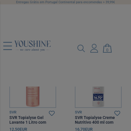
Entregas Grátis em Portugal Continental para encomendas > 39,99€
SVR
Categorias
Preço
0
Recomendado
12 por página
SVR
SVR
SVR Topialyse Gel
SVR Topialyse Creme
Lavante 1 Litro com
Nutritivo 400 ml com
Preço especial
Preço especial
12,50EUR
16,70EUR