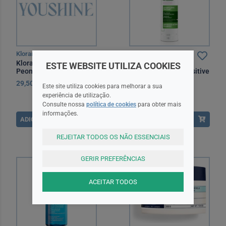
Klorane
Dercos
Klorane Capilar Ch
Dercos Anticaspa
ESTE WEBSITE UTILIZA COOKIES
Peonia 400Ml Duo
Champô Caspa Sensitive
200 ml
29,50EUR
13,90EUR
Este site utiliza cookies para melhorar a sua
experiência de utilização.
Consulte nossa
política de cookies
para obter mais
informações.
ADICIONAR
ADICIONAR
REJEITAR TODOS OS NÃO ESSENCIAIS
GERIR PREFERÊNCIAS
ACEITAR TODOS