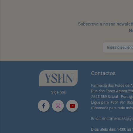
Subscreva a nossa newslet
No
Contactos
Farmácia dos Foros de A
Rua dos Foros Amora 22
Siga-nos
2845-589 Seixal - Portug
Ligue para: +351 961 05
(Chamada para rede móve
encomendas@yo
Email:
Dias úteis das: 14:00 às 