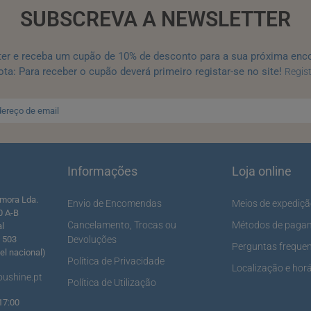
SUBSCREVA A NEWSLETTER
ter e receba um cupão de 10% de desconto para a sua próxima enc
ta: Para receber o cupão deverá primeiro registar-se no site!
Regis
Informações
Loja online
mora Lda.
Envio de Encomendas
Meios de expediç
0 A-B
Cancelamento, Trocas ou
Métodos de paga
al
5 503
Devoluções
Perguntas freque
l nacional)
Política de Privacidade
Localização e horá
ushine.pt
Política de Utilização
17:00