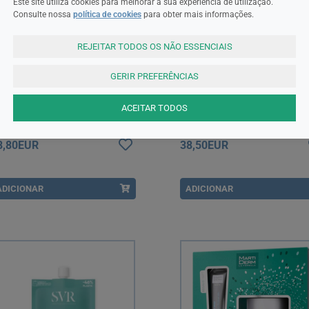
Este site utiliza cookies para melhorar a sua experiência de utilização.
Consulte nossa
política de cookies
para obter mais informações.
REJEITAR TODOS OS NÃO ESSENCIAIS
GERIR PREFERÊNCIAS
lorga
Caudalie
ACEITAR TODOS
lorga Hydra-Hyal Gel Creme
Caudalie Água de Beleza 100
dratante 50 ml
8,80EUR
38,50EUR
ADICIONAR
ADICIONAR