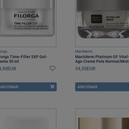
lorga
Martiderm
lorga Time-Filler 5XP Gel-
Martiderm Platinum GF Vital-
reme 50 ml
Age Creme Pele Normal/Mist
50 ml
4,90EUR
54,50EUR
ADICIONAR
ADICIONAR