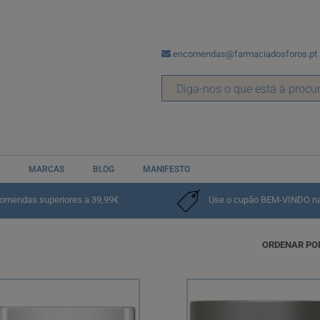
encomendas@farmaciadosforos.pt
MARCAS
BLOG
MANIFESTO
comendas superiores a 39,99€
Use o cupão BEM-VINDO na p
ORDENAR PO