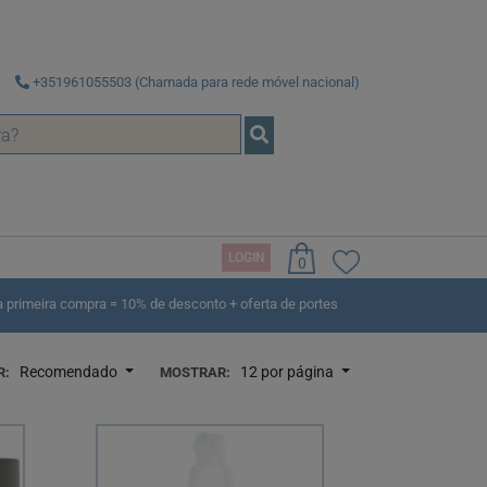
+351961055503 (Chamada para rede móvel nacional)
LOGIN
0
rimeira compra = 10% de desconto + oferta de portes
Recomendado
12 por página
R:
MOSTRAR: