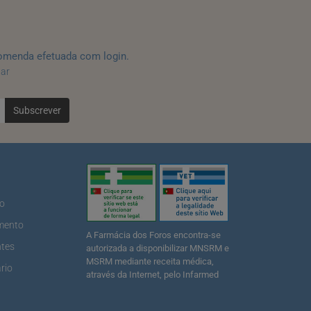
omenda efetuada com login.
tar
Subscrever
ão
mento
A Farmácia dos Foros encontra-se
ntes
autorizada a disponibilizar MNSRM e
MSRM mediante receita médica,
rio
através da Internet, pelo Infarmed