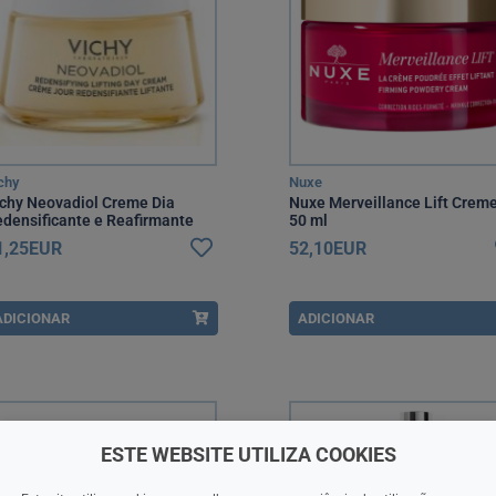
chy
Nuxe
chy Neovadiol Creme Dia
Nuxe Merveillance Lift Crem
densificante e Reafirmante
50 ml
erimenopausa PNM 50 ml
1,25EUR
52,10EUR
ADICIONAR
ADICIONAR
ESTE WEBSITE UTILIZA COOKIES