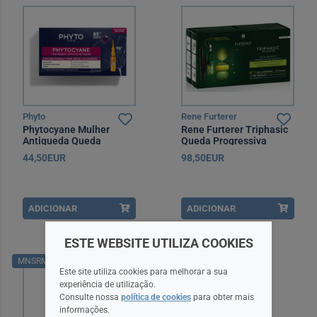
Phyto
Rene Furterer
Phytocyane Mulher
Rene Furterer Triphasic
Antiqueda Queda
Queda Progressiva
Reacional 5 ml x12
Ampola x8
44,50EUR
98,50EUR
ADICIONAR
ADICIONAR
ESTE WEBSITE UTILIZA COOKIES
MNSRM
Este site utiliza cookies para melhorar a sua
experiência de utilização.
Consulte nossa
política de cookies
para obter mais
informações.