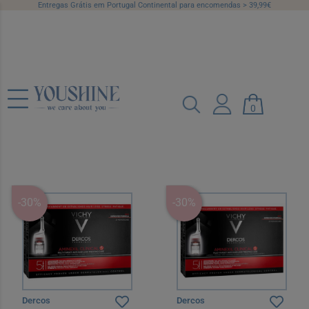
Entregas Grátis em Portugal Continental para encomendas > 39,99€
Ampolas
0
Campanhas
Categorias
Marcas
Preço
Recomendado
12 por página
-30%
-30%
Dercos
Dercos