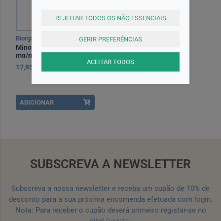
REJEITAR TODOS OS NÃO ESSENCIAIS
Biorga
GERIR PREFERÊNCIAS
Minoxidil Biorga, 50
mg/mL x 1 sol cut
ACEITAR TODOS
17,95EUR
ADICIONAR
SUBSCREVA A NEWSLETTER
Subscreva a nossa newsletter e receba um cupão de 10% de
desconto para a sua próxima encomenda efetuada com login.
Nota: Para receber o cupão deverá primeiro registar-se no