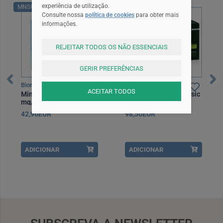
experiência de utilização.
MNSRM
Consulte nossa
política de cookies
para obter mais
informações.
REJEITAR TODOS OS NÃO ESSENCIAIS
GERIR PREFERÊNCIAS
Biorga
Rene Furterer
ACEITAR TODOS
Minoxidil Biorga, 50
Rene Furterer Triphasic
mg/mL x 3 sol cut
Queda Progressiva
Ampola x8
42,90EUR
98,50EUR
ADICIONAR
ADICIONAR