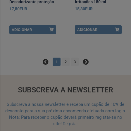
Desodorizante proteção
Irritações 150 ml
24h Roll On 50 ml x2
17,50EUR
15,30EUR
Edição especial
ADICIONAR
ADICIONAR
1
2
3
SUBSCREVA A NEWSLETTER
Subscreva a nossa newsletter e receba um cupão de 10% de
desconto para a sua próxima encomenda efetuada com login.
Nota: Para receber o cupão deverá primeiro registar-se no
site!
Registar