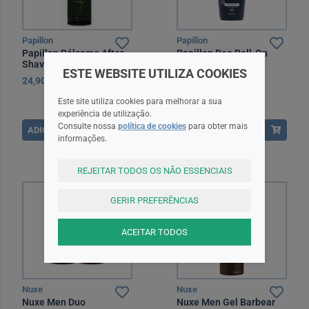
Papillon
Papillon
Papillon Bálsamo After
Papillon Deo Roll-On
Shave 100 ml
48H 50Ml
ESTE WEBSITE UTILIZA COOKIES
24,90EUR
8,90EUR
Este site utiliza cookies para melhorar a sua
experiência de utilização.
Consulte nossa
política de cookies
para obter mais
ADICIONAR
ADICIONAR
informações.
REJEITAR TODOS OS NÃO ESSENCIAIS
GERIR PREFERÊNCIAS
ACEITAR TODOS
Nuxe
Nuxe
Nuxe Men Duo
Nuxe Men Gel Barbear