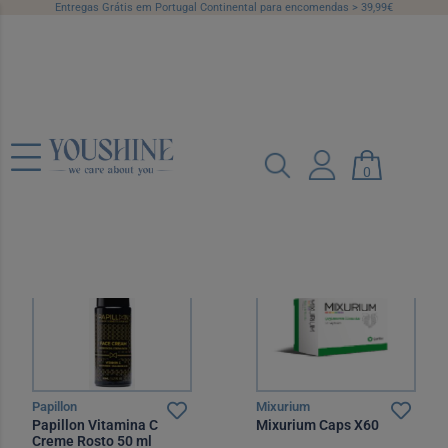
Entregas Grátis em Portugal Continental para encomendas > 39,99€
Homem
Categorias
Marcas
Preço
0
Recomendado
12 por página
Papillon
Mixurium
Papillon Vitamina C
Mixurium Caps X60
Creme Rosto 50 ml