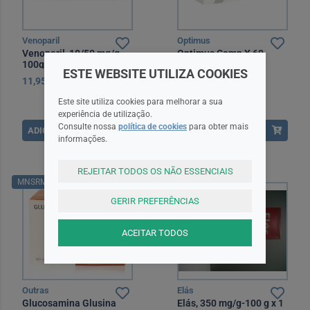
Venoparil
Optimus
Venoparil, 10/50 mg/g-
Optimus Comp X 60
100g x 1 gel bisnaga
comps
ESTE WEBSITE UTILIZA COOKIES
11,95EUR
27,50EUR
Este site utiliza cookies para melhorar a sua
experiência de utilização.
Consulte nossa
política de cookies
para obter mais
ADICIONAR
ADICIONAR
informações.
REJEITAR TODOS OS NÃO ESSENCIAIS
MNSRM
MNSRM
GERIR PREFERÊNCIAS
ACEITAR TODOS
Outras
Elás
Glucosamina Glusina
Elás, 350 mg/g-100 g x 1