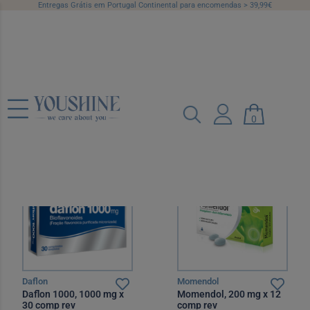
Entregas Grátis em Portugal Continental para encomendas > 39,99€
Ossos e Articulações
Categorias
Marcas
Preço
0
Recomendado
12 por página
MNSRM
MNSRM
Daflon
Momendol
Daflon 1000, 1000 mg x
Momendol, 200 mg x 12
30 comp rev
comp rev