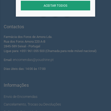
Siga-nos
ACEITAR TODOS
Contactos
Farmácia dos Foros de Amora Lda.
Rua dos Foros Amora 220 A-B
2845-589 Seixal - Portugal
Ligue para: +351 961 055 503 (Chamada para rede móvel nacional)
encomendas@youshine.pt
Email:
Dias úteis das: 14:00 às 17:00
Informações
Envio de Encomendas
Cancelamento, Trocas ou Devoluções