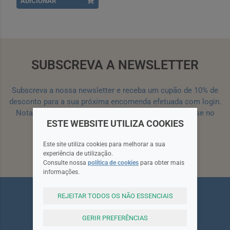
ADICIONAR
SUBSCREVA A NEWSLETTER
Subscreva a nossa newsletter e receba um cupão de 10% de
desconto para a sua próxima encomenda efetuada com login.
Nota: Para receber o cupão deverá primeiro registar-se no
ESTE WEBSITE UTILIZA COOKIES
site!
Registar
Este site utiliza cookies para melhorar a sua
Subscrever
experiência de utilização.
Consulte nossa
política de cookies
para obter mais
informações.
REJEITAR TODOS OS NÃO ESSENCIAIS
GERIR PREFERÊNCIAS