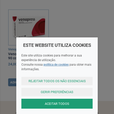
ESTE WEBSITE UTILIZA COOKIES
Venopress
Venopress Comp Rev X
Este site utiliza cookies para melhorar a sua
90 comps rev
experiência de utilização.
24,00EUR
Consulte nossa
política de cookies
para obter mais
informações.
REJEITAR TODOS OS NÃO ESSENCIAIS
ADICIONAR
GERIR PREFERÊNCIAS
ACEITAR TODOS