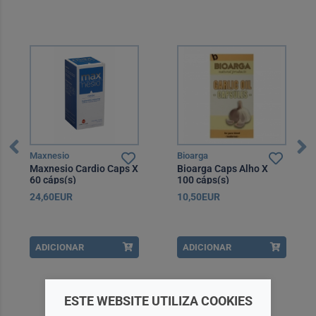
Maxnesio
Bioarga
Maxnesio Cardio Caps X
Bioarga Caps Alho X
60 cáps(s)
100 cáps(s)
24,60EUR
10,50EUR
ADICIONAR
ADICIONAR
ESTE WEBSITE UTILIZA COOKIES