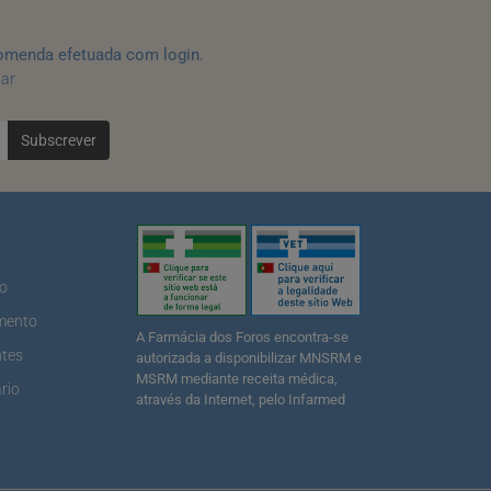
omenda efetuada com login.
tar
Subscrever
ão
mento
A Farmácia dos Foros encontra-se
ntes
autorizada a disponibilizar MNSRM e
MSRM mediante receita médica,
rio
através da Internet, pelo Infarmed