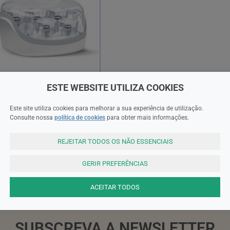
ESTE WEBSITE UTILIZA COOKIES
icco
icco Esterilizador para
Este site utiliza cookies para melhorar a sua experiência de utilização.
icroondas
Consulte nossa
política de cookies
para obter mais informações.
3,50EUR
REJEITAR TODOS OS NÃO ESSENCIAIS
ADICIONAR
GERIR PREFERÊNCIAS
ACEITAR TODOS
SUBSCREVA A NEWSLETTER