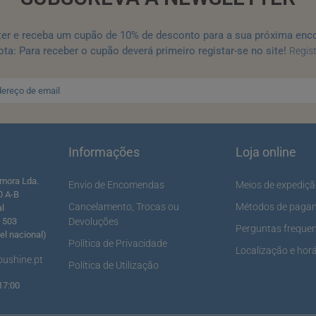
ter e receba um cupão de 10% de desconto para a sua próxima enc
ta: Para receber o cupão deverá primeiro registar-se no site!
Regis
Informações
Loja online
mora Lda.
Envio de Encomendas
Meios de expediç
0 A-B
Cancelamento, Trocas ou
Métodos de paga
al
5 503
Devoluções
Perguntas freque
l nacional)
Política de Privacidade
Localização e horá
ushine.pt
Política de Utilização
17:00