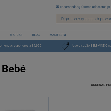
encomendas@farmaciadosforos.pt
MARCAS
BLOG
MANIFESTO
comendas superiores a 39,99€
Use o cupão BEM-VINDO na p
 Bebé
ORDENAR PO