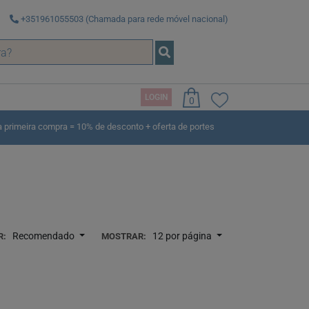
+351961055503 (Chamada para rede móvel nacional)
LOGIN
0
rimeira compra = 10% de desconto + oferta de portes
Recomendado
12 por página
R:
MOSTRAR: