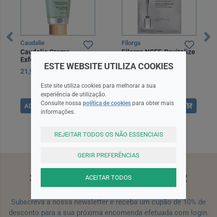
Caudalie
Filorga
Caudalie Creme
Filorga NCEF-Revitalize
Exfoliante
Máscara 20 ml
ESTE WEBSITE UTILIZA COOKIES
Desincrustante 75 ml
21,90EUR
13,30EUR
Este site utiliza cookies para melhorar a sua
experiência de utilização.
Consulte nossa
política de cookies
para obter mais
ADICIONAR
ADICIONAR
informações.
REJEITAR TODOS OS NÃO ESSENCIAIS
GERIR PREFERÊNCIAS
SUBSCREVA A NEWSLETTER
ACEITAR TODOS
Subscreva a nossa newsletter e receba um cupão de 10% de
desconto para a sua próxima encomenda efetuada com login.