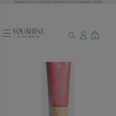
Entregas Grátis em Portugal Continental para encomendas > 39,99€
Caudalie VinoHydra Máscara Creme
75 ml
0
Ref.: 7314229
NOVIDADE