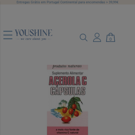
Entregas Grátis em Portugal Continental para encomendas > 39,99€
Bioarga Caps Acerola C X40 cáps(s)
0
Ref.: 6000026