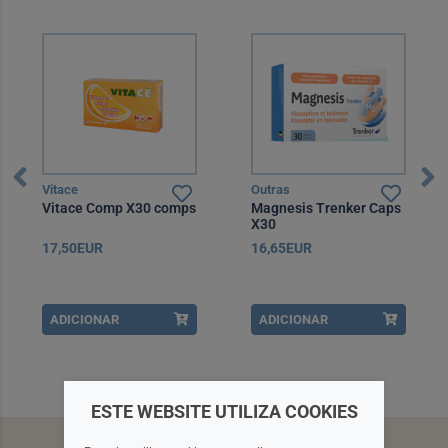
Vitace
Outras
Vitace Comp X30 comps
Magnesis Trenker Caps
X30
17,50EUR
16,65EUR
ADICIONAR
ADICIONAR
ESTE WEBSITE UTILIZA COOKIES