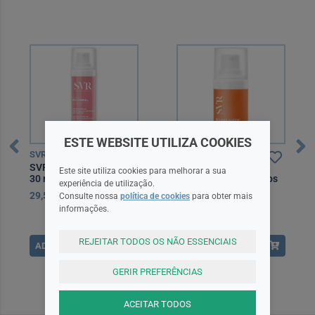
ESTE WEBSITE UTILIZA COOKIES
SVR
SVR
SVR Bálsamo Palpebral
SVR [C] Eye Biotic
Este site utiliza cookies para melhorar a sua
30 ml
Creme Contorno Olhos
experiência de utilização.
15 ml
29,50EUR
31,50EUR
Consulte nossa
política de cookies
para obter mais
informações.
REJEITAR TODOS OS NÃO ESSENCIAIS
ADICIONAR
ADICIONAR
GERIR PREFERÊNCIAS
ACEITAR TODOS