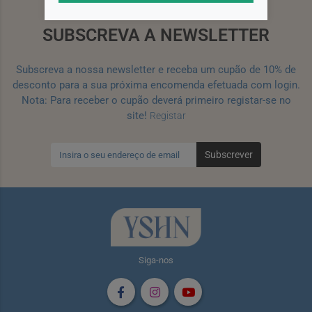
SUBSCREVA A NEWSLETTER
Subscreva a nossa newsletter e receba um cupão de 10% de
desconto para a sua próxima encomenda efetuada com login.
Nota: Para receber o cupão deverá primeiro registar-se no
site!
Registar
Subscrever
Siga-nos