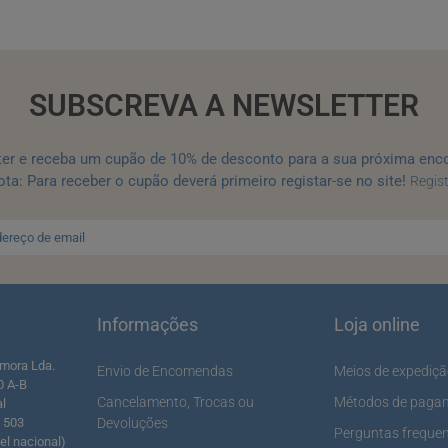
SUBSCREVA A NEWSLETTER
ter e receba um cupão de 10% de desconto para a sua próxima enc
ta: Para receber o cupão deverá primeiro registar-se no site!
Regis
Informações
Loja online
mora Lda.
Envio de Encomendas
Meios de expediç
0 A-B
Cancelamento, Trocas ou
Métodos de paga
al
5 503
Devoluções
Perguntas freque
l nacional)