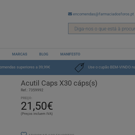
encomendas@farmaciadosforos.pt
MARCAS
BLOG
MANIFESTO
nsaço Físico e Psicológico
comendas superiores a 39,99€
Use o cupão BEM-VINDO na p
Acutil Caps X30 cáps(s)
Ref.: 7359992
PREÇO:
21,50€
(Preços incluem IVA)