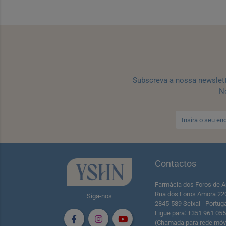
Subscreva a nossa newslet
No
Contactos
Farmácia dos Foros de A
Rua dos Foros Amora 22
Siga-nos
2845-589 Seixal - Portug
Ligue para: +351 961 05
(Chamada para rede móve