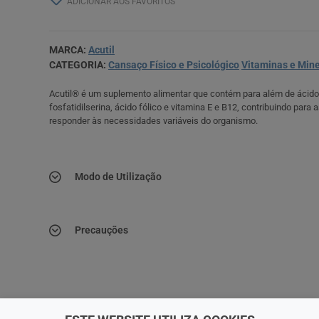
ADICIONAR AOS FAVORITOS
MARCA:
Acutil
CATEGORIA:
Cansaço Físico e Psicológico
Vitaminas e Mine
Acutil® é um suplemento alimentar que contém para além de ácidos
fosfatidilserina, ácido fólico e vitamina E e B12, contribuindo para
responder às necessidades variáveis do organismo.
Modo de Utilização
Precauções