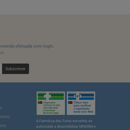
omenda efetuada com login.
tar
Subscrever
ão
mento
A Farmácia dos Foros encontra-se
ntes
autorizada a disponibilizar MNSRM e