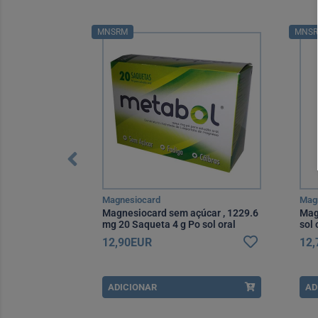
MNSRM
MNS
Magnesiocard
Mag
mprimidos x30
Magnesiocard sem açúcar , 1229.6
Mag
mg 20 Saqueta 4 g Po sol oral
sol 
12,90EUR
12
ADICIONAR
AD