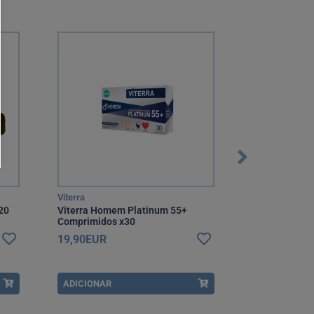
MNSRM
Viterra
Becozyme
20
Viterra Homem Platinum 55+
Becozyme For
Comprimidos x30
19,90EUR
9,80EUR
ADICIONAR
ADICIONAR