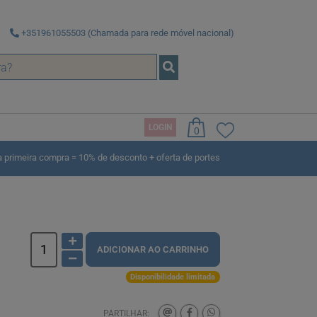
+351961055503 (Chamada para rede móvel nacional)
LOGIN
0
rimeira compra = 10% de desconto + oferta de portes
ADICIONAR AO CARRINHO
Disponibilidade limitada
PARTILHAR: