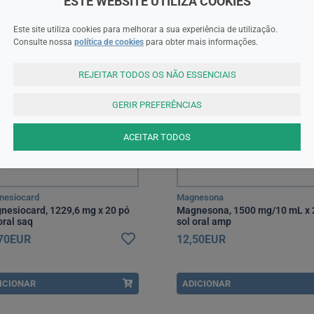
ESTE WEBSITE UTILIZA COOKIES
Este site utiliza cookies para melhorar a sua experiência de utilização.
RM
MNSRM
Consulte nossa
política de cookies
para obter mais informações.
REJEITAR TODOS OS NÃO ESSENCIAIS
GERIR PREFERÊNCIAS
ACEITAR TODOS
nesiocard
Magnesona
nesiocard, 1229,6 mg x 20 pó
Magnesona, 1500 mg/10 mL x 
oral saq
sol oral amp
,70EUR
12,50EUR
ICIONAR
ADICIONAR