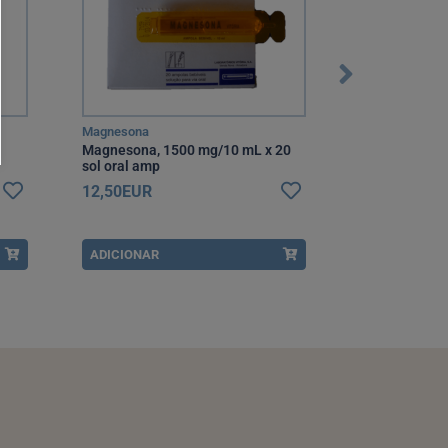
Magnesona
Becozyme
Magnesona, 1500 mg/10 mL x 20
Becozyme For
sol oral amp
12,50EUR
9,80EUR
ADICIONAR
ADICIONAR