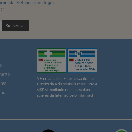
omenda efetuada com login.
tar
Subscrever
ão
mento
A Farmácia dos Foros encontra-se
ntes
autorizada a disponibilizar MNSRM e
MSRM mediante receita médica,
rio
através da Internet, pelo Infarmed