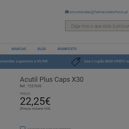
encomendas@farmaciadosforos.pt
MARCAS
BLOG
MANIFESTO
nsaço Físico e Psicológico
comendas superiores a 39,99€
Use o cupão BEM-VINDO na p
Acutil Plus Caps X30
Ref.: 7257030
PREÇO:
22,25€
(Preços incluem IVA)