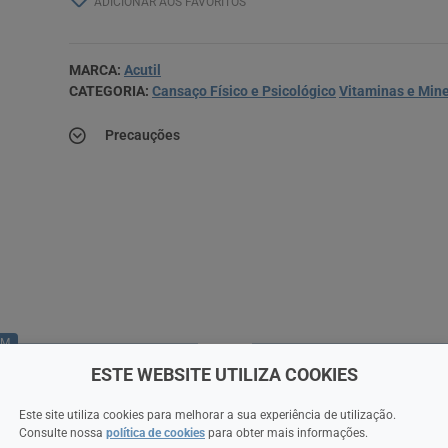
ADICIONAR AOS FAVORITOS
MARCA:
Acutil
CATEGORIA:
Cansaço Físico e Psicológico
Vitaminas e Mine
Precauções
RM
ESTE WEBSITE UTILIZA COOKIES
Este site utiliza cookies para melhorar a sua experiência de utilização.
Consulte nossa
política de cookies
para obter mais informações.