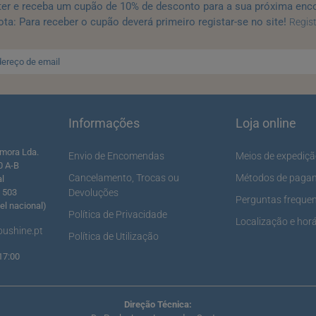
ter e receba um cupão de 10% de desconto para a sua próxima enc
ta: Para receber o cupão deverá primeiro registar-se no site!
Regis
Informações
Loja online
mora Lda.
Envio de Encomendas
Meios de expediç
0 A-B
Cancelamento, Trocas ou
Métodos de paga
al
5 503
Devoluções
Perguntas freque
l nacional)
Política de Privacidade
Localização e horá
ushine.pt
Política de Utilização
17:00
Direção Técnica: