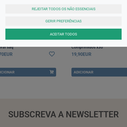
REJEITAR TODOS OS NÃO ESSENCIAIS
GERIR PREFERÊNCIAS
ACEITAR TODOS
nesiocard
Viterra
nesiocard, 1229,6 mg x 20 pó
Viterra Homem Platinum 55+
oral saq
Comprimidos x30
,70EUR
19,90EUR
ICIONAR
ADICIONAR
SUBSCREVA A NEWSLETTER