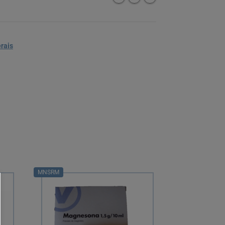
rais
MNSRM
MNSRM