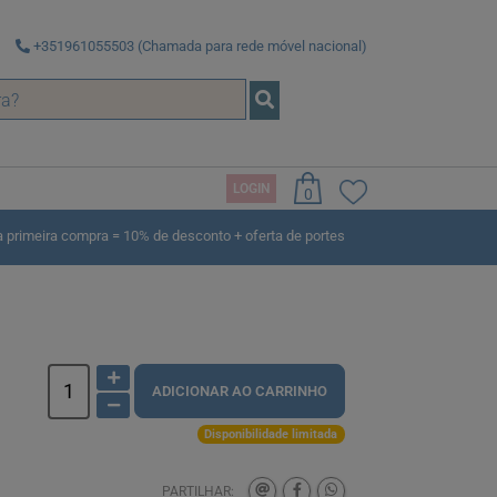
+351961055503 (Chamada para rede móvel nacional)
LOGIN
0
rimeira compra = 10% de desconto + oferta de portes
ADICIONAR AO CARRINHO
Disponibilidade limitada
PARTILHAR: