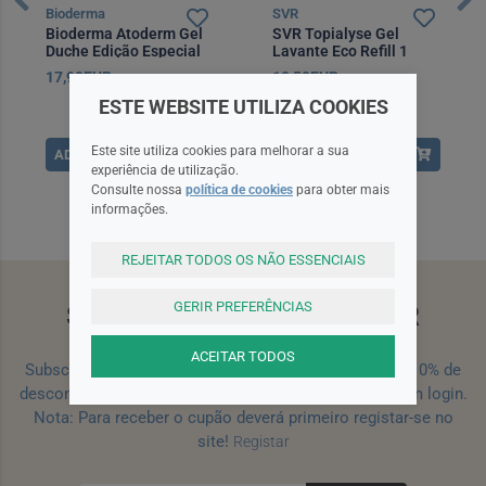
Bioderma
SVR
Bioderma Atoderm Gel
SVR Topialyse Gel
Duche Edição Especial
Lavante Eco Refill 1
1000 ml
Litro
17,90EUR
10,50EUR
ESTE WEBSITE UTILIZA COOKIES
Este site utiliza cookies para melhorar a sua
ADICIONAR
ADICIONAR
experiência de utilização.
Consulte nossa
política de cookies
para obter mais
informações.
REJEITAR TODOS OS NÃO ESSENCIAIS
GERIR PREFERÊNCIAS
SUBSCREVA A NEWSLETTER
ACEITAR TODOS
Subscreva a nossa newsletter e receba um cupão de 10% de
desconto para a sua próxima encomenda efetuada com login.
Nota: Para receber o cupão deverá primeiro registar-se no
site!
Registar