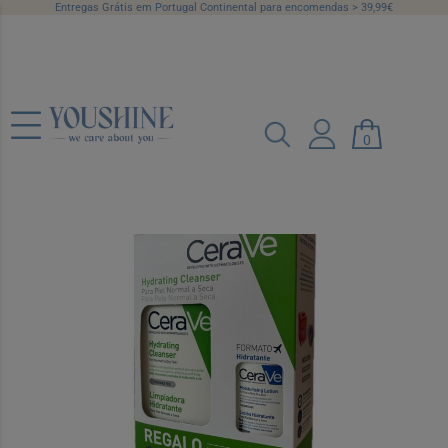
Entregas Grátis em Portugal Continental para encomendas > 39,99€
CeraVe Creme Limpeza Hidratante 473
ml com Oferta Loção Hidratante 88 ml
0
+ Amostras Creme SPF50
Ref.: 7492314