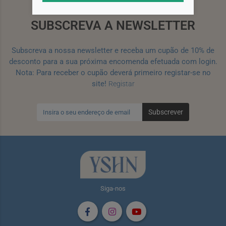
SUBSCREVA A NEWSLETTER
Subscreva a nossa newsletter e receba um cupão de 10% de
desconto para a sua próxima encomenda efetuada com login.
Nota: Para receber o cupão deverá primeiro registar-se no
site!
Registar
Subscrever
Siga-nos