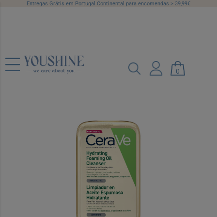
Entregas Grátis em Portugal Continental para encomendas > 39,99€
CeraVe Óleo-Espuma Limpeza
Hidratante 473 ml
0
Ref.: 7074393