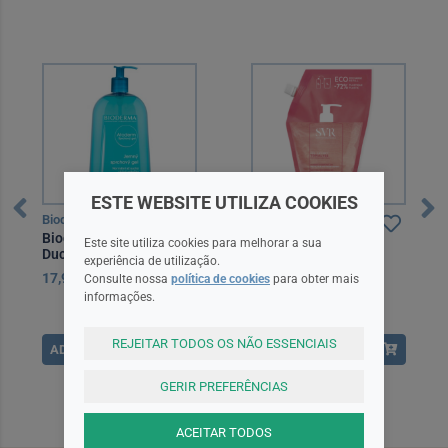
ESTE WEBSITE UTILIZA COOKIES
Bioderma
SVR
Bioderma Atoderm Gel
SVR Topialyse Gel
Este site utiliza cookies para melhorar a sua
Duche Edição Especial
Lavante Eco Refill 1
experiência de utilização.
1000 ml
Litro
17,90EUR
10,50EUR
Consulte nossa
política de cookies
para obter mais
informações.
REJEITAR TODOS OS NÃO ESSENCIAIS
ADICIONAR
ADICIONAR
GERIR PREFERÊNCIAS
ACEITAR TODOS