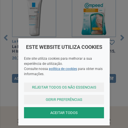
La Roche Posay
Compeed
ESTE WEBSITE UTILIZA COOKIES
La Roche Posay Effaclar
Compeed Penso
H Iso-Biome Creme 40
Borbulhas Discreto X15,
ml
20,70EUR
13,60EUR
Este site utiliza cookies para melhorar a sua
experiência de utilização.
Consulte nossa
política de cookies
para obter mais
informações.
ADICIONAR
ADICIONAR
REJEITAR TODOS OS NÃO ESSENCIAIS
GERIR PREFERÊNCIAS
ACEITAR TODOS
SUBSCREVA A NEWSLETTER