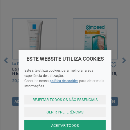
ESTE WEBSITE UTILIZA COOKIES
La Roche Posay
Compeed
La Roche Posay Effaclar
Compeed Penso
Este site utiliza cookies para melhorar a sua
H Iso-Biome Creme 40
Borbulhas Discreto X15,
experiência de utilização.
ml
20,70EUR
13,60EUR
Consulte nossa
política de cookies
para obter mais
informações.
REJEITAR TODOS OS NÃO ESSENCIAIS
ADICIONAR
ADICIONAR
GERIR PREFERÊNCIAS
ACEITAR TODOS