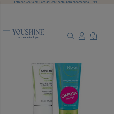
Entregas Grátis em Portugal Continental para encomendas > 39,99€
Bioderma Sébium Mat Control Creme
30 ml com Oferta Gel Moussant 100 ml
0
Ref.: 7478693