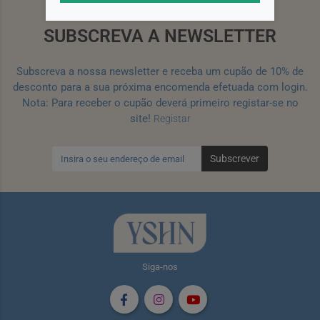
SUBSCREVA A NEWSLETTER
Subscreva a nossa newsletter e receba um cupão de 10% de
desconto para a sua próxima encomenda efetuada com login.
Nota: Para receber o cupão deverá primeiro registar-se no
site!
Registar
Subscrever
Siga-nos