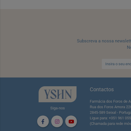
Subscreva a nossa newslet
No
Contactos
Farmácia dos Foros de A
Rua dos Foros Amora 22
Siga-nos
2845-589 Seixal - Portug
Ligue para: +351 961 05
(Chamada para rede móve