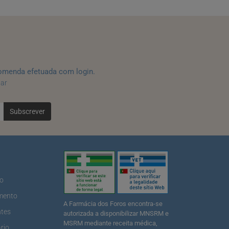
omenda efetuada com login.
tar
Subscrever
ão
mento
A Farmácia dos Foros encontra-se
ntes
autorizada a disponibilizar MNSRM e
MSRM mediante receita médica,
rio