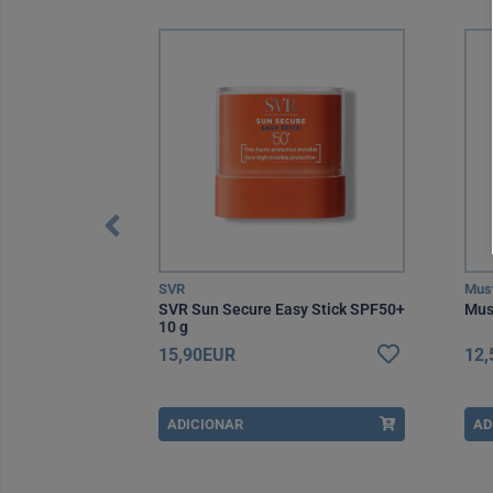
SVR
Mus
Spf50+ 40 ml
SVR Sun Secure Easy Stick SPF50+
Mus
10 g
15,90EUR
12
ADICIONAR
AD