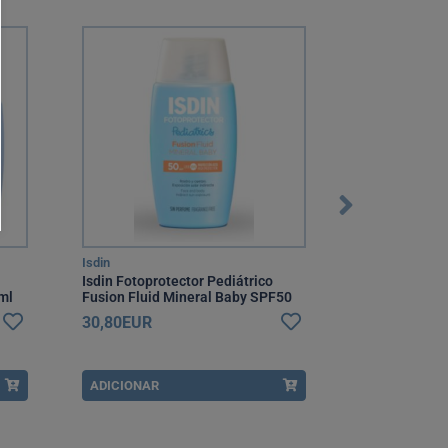
Isdin
Heliocare
Isdin Fotoprotector Pediátrico
Heliocare 36
ml
Fusion Fluid Mineral Baby SPF50
250 ml
50 ml
30,80EUR
35,25EUR
ADICIONAR
ADICIONAR