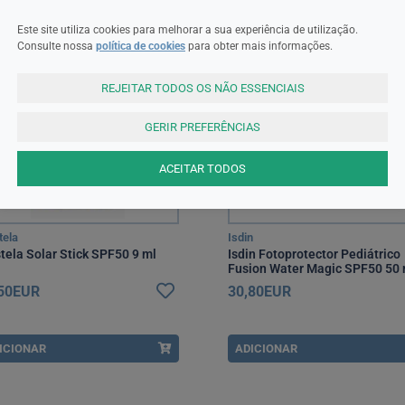
Este site utiliza cookies para melhorar a sua experiência de utilização.
Consulte nossa
política de cookies
para obter mais informações.
REJEITAR TODOS OS NÃO ESSENCIAIS
GERIR PREFERÊNCIAS
ACEITAR TODOS
tela
Isdin
tela Solar Stick SPF50 9 ml
Isdin Fotoprotector Pediátrico
Fusion Water Magic SPF50 50 
,50EUR
30,80EUR
ICIONAR
ADICIONAR