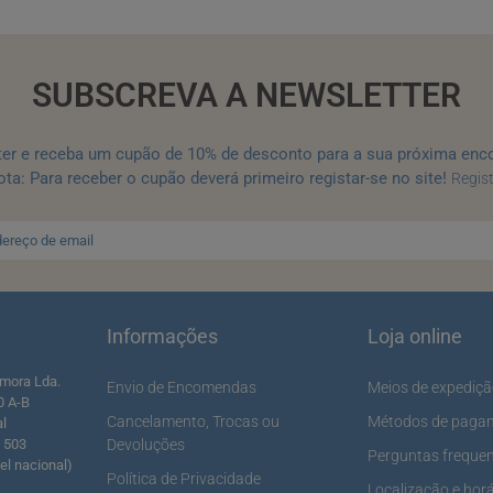
SUBSCREVA A NEWSLETTER
ter e receba um cupão de 10% de desconto para a sua próxima enc
ta: Para receber o cupão deverá primeiro registar-se no site!
Regis
Informações
Loja online
mora Lda.
Envio de Encomendas
Meios de expediç
0 A-B
Cancelamento, Trocas ou
Métodos de paga
al
5 503
Devoluções
Perguntas freque
l nacional)
Política de Privacidade
Localização e horá