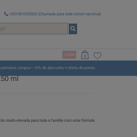
+351961055503 (Chamada para rede móvel nacional)
LOGIN
0
rimeira compra = 10% de desconto + oferta de portes
250 ml
 muito elevada para toda a família com uma fórmula