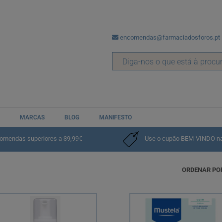
encomendas@farmaciadosforos.pt
MARCAS
BLOG
MANIFESTO
comendas superiores a 39,99€
Use o cupão BEM-VINDO na p
ORDENAR PO