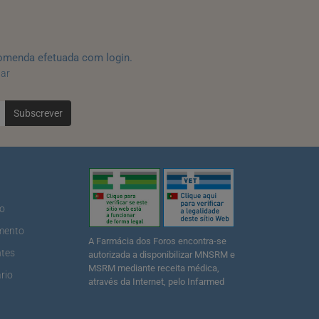
omenda efetuada com login.
tar
Subscrever
ão
mento
A Farmácia dos Foros encontra-se
ntes
autorizada a disponibilizar MNSRM e
MSRM mediante receita médica,
rio
através da Internet, pelo Infarmed