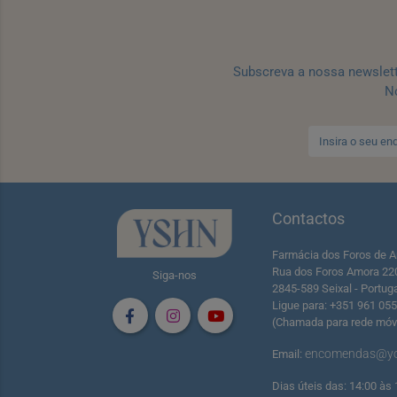
Subscreva a nossa newslet
No
Contactos
Farmácia dos Foros de A
Rua dos Foros Amora 22
Siga-nos
2845-589 Seixal - Portug
Ligue para: +351 961 05
(Chamada para rede móve
encomendas@yo
Email:
Dias úteis das: 14:00 às 