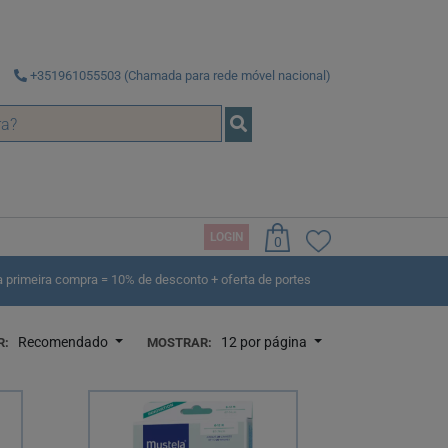
+351961055503 (Chamada para rede móvel nacional)
LOGIN
0
rimeira compra = 10% de desconto + oferta de portes
Recomendado
12 por página
R:
MOSTRAR: