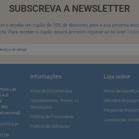
SUBSCREVA A NEWSLETTER
ter e receba um cupão de 10% de desconto para a sua próxima enc
ta: Para receber o cupão deverá primeiro registar-se no site!
Regis
Informações
Loja online
mora Lda.
Envio de Encomendas
Meios de expediç
0 A-B
Cancelamento, Trocas ou
Métodos de paga
al
5 503
Devoluções
Perguntas freque
l nacional)
Política de Privacidade
Localização e horá
ushine.pt
Política de Utilização
17:00