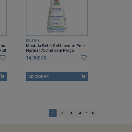
Mustela
nho
Mustela Bebé Gel Lavante Pele
 750
Normal 750 ml com Preço
Especial
14,90EUR
ADICIONAR
...
1
2
3
4
6