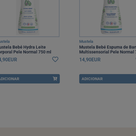
stela
Mustela
stela Bebé Hydra Leite
Mustela Bebé Espuma de Ba
rporal Pele Normal 750 ml
Multissensorial Pele Normal
m Preço Especial
ml com Preço Especial
4,90EUR
14,90EUR
ADICIONAR
ADICIONAR