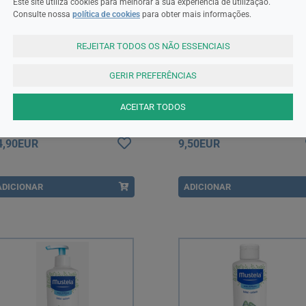
Este site utiliza cookies para melhorar a sua experiência de utilização.
Consulte nossa
política de cookies
para obter mais informações.
REJEITAR TODOS OS NÃO ESSENCIAIS
GERIR PREFERÊNCIAS
stela
Mustela
ACEITAR TODOS
stela Bio Água Micelar sem
Mustela Bebé Gel de Arnica e
erfume 400 ml
Calêndula Bio 100 ml
4,90EUR
9,50EUR
ADICIONAR
ADICIONAR