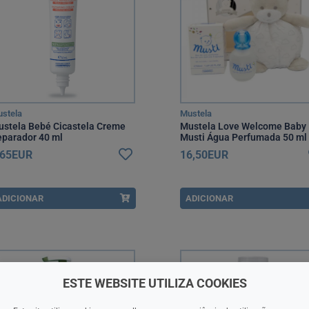
stela
Mustela
stela Bebé Cicastela Creme
Mustela Love Welcome Baby
parador 40 ml
Musti Água Perfumada 50 ml
com Oferta de Peluche
,65EUR
16,50EUR
ADICIONAR
ADICIONAR
ESTE WEBSITE UTILIZA COOKIES