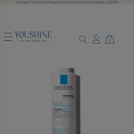
Entregas Grátis em Portugal Continental para encomendas > 39,99€
La Roche Posay Lipikar Baume AP+M
0
400 ml
Ref.: 6347104