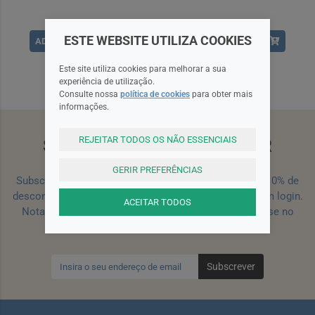
ESTE WEBSITE UTILIZA COOKIES
ADICIONAR
ADICIONAR
Este site utiliza cookies para melhorar a sua
experiência de utilização.
Consulte nossa
política de cookies
para obter mais
informações.
REJEITAR TODOS OS NÃO ESSENCIAIS
SUBSCREVA A NEWSLETTER
GERIR PREFERÊNCIAS
Subscreva a nossa newsletter e receba um cupão de 10% de
desconto para a sua próxima encomenda efetuada com login.
ACEITAR TODOS
Nota: Para receber o cupão deverá primeiro registar-se no
site!
Registar
Subscrever