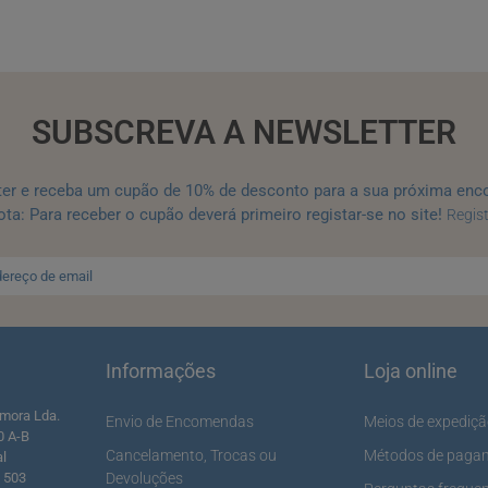
SUBSCREVA A NEWSLETTER
ter e receba um cupão de 10% de desconto para a sua próxima enc
ta: Para receber o cupão deverá primeiro registar-se no site!
Regis
Informações
Loja online
mora Lda.
Envio de Encomendas
Meios de expediç
0 A-B
Cancelamento, Trocas ou
Métodos de paga
al
5 503
Devoluções