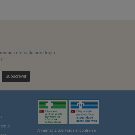
omenda efetuada com login.
tar
Subscrever
ão
mento
A Farmácia dos Foros encontra-se