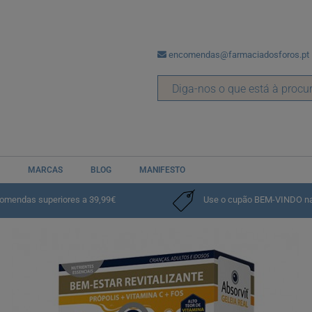
encomendas@farmaciadosforos.pt
MARCAS
BLOG
MANIFESTO
comendas superiores a 39,99€
Use o cupão BEM-VINDO na p