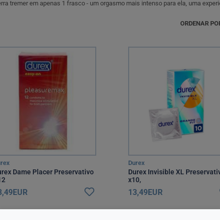
ra tremer em apenas 1 frasco - um orgasmo mais intenso para ela, uma experiê
ORDENAR PO
rex
Durex
rex Dame Placer Preservativo
Durex Invisible XL Preservati
12
x10,
3,49EUR
13,49EUR