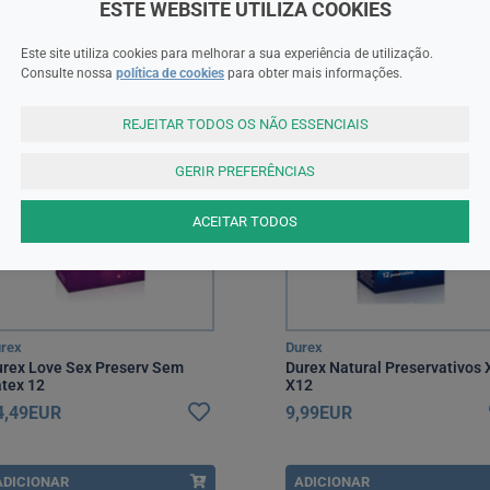
ESTE WEBSITE UTILIZA COOKIES
ADICIONAR
ADICIONAR
Este site utiliza cookies para melhorar a sua experiência de utilização.
Consulte nossa
política de cookies
para obter mais informações.
REJEITAR TODOS OS NÃO ESSENCIAIS
GERIR PREFERÊNCIAS
ACEITAR TODOS
rex
Durex
rex Love Sex Preserv Sem
Durex Natural Preservativos 
tex 12
X12
4,49EUR
9,99EUR
ADICIONAR
ADICIONAR