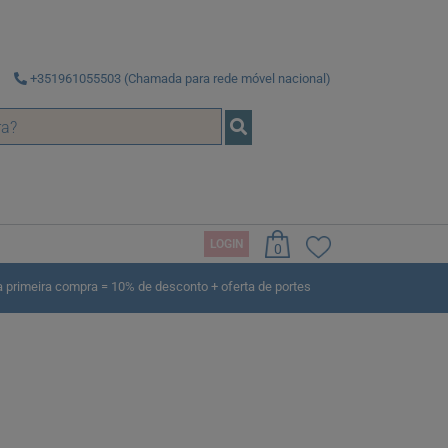
+351961055503 (Chamada para rede móvel nacional)
LOGIN
0
rimeira compra = 10% de desconto + oferta de portes