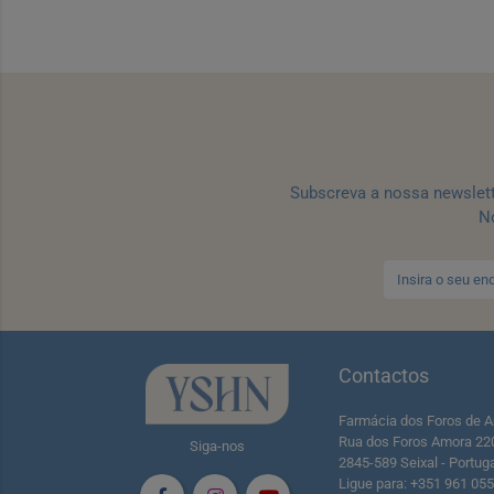
Subscreva a nossa newslet
No
Contactos
Farmácia dos Foros de A
Rua dos Foros Amora 22
Siga-nos
2845-589 Seixal - Portug
Ligue para: +351 961 05