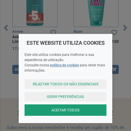
Avene
Nuxe
Avène Cleanance Gel de
Nuxe Zinc Power Gel
Limpeza 400 ml com
Limpeza Purificante 150
ESTE WEBSITE UTILIZA COOKIES
Desconto de 5 Euros
ml
17,90EUR
16,90EUR
Este site utiliza cookies para melhorar a sua
experiência de utilização.
Consulte nossa
política de cookies
para obter mais
ADICIONAR
ADICIONAR
informações.
REJEITAR TODOS OS NÃO ESSENCIAIS
GERIR PREFERÊNCIAS
ACEITAR TODOS
SUBSCREVA A NEWSLETTER
Subscreva a nossa newsletter e receba um cupão de 10% de