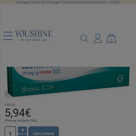
Entregas Grátis em Portugal Continental para encomendas > 39,99€
Clotrimazol Generis MG, 10 mg/g
0
Bisnaga 50 g Cr
Ref.: 5565940
PREÇO:
5,94€
(Preços incluem IVA)
ADICIONAR