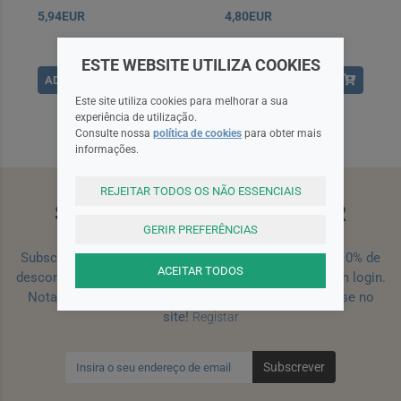
5,94EUR
4,80EUR
ESTE WEBSITE UTILIZA COOKIES
ADICIONAR
ADICIONAR
Este site utiliza cookies para melhorar a sua
experiência de utilização.
Consulte nossa
política de cookies
para obter mais
informações.
REJEITAR TODOS OS NÃO ESSENCIAIS
SUBSCREVA A NEWSLETTER
GERIR PREFERÊNCIAS
Subscreva a nossa newsletter e receba um cupão de 10% de
ACEITAR TODOS
desconto para a sua próxima encomenda efetuada com login.
Nota: Para receber o cupão deverá primeiro registar-se no
site!
Registar
Subscrever