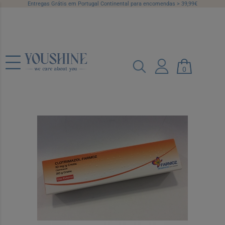
Entregas Grátis em Portugal Continental para encomendas > 39,99€
Clotrimazol Farmoz, 10 mg/g-20 g x 1
0
creme bisnaga
Ref.: 5476858