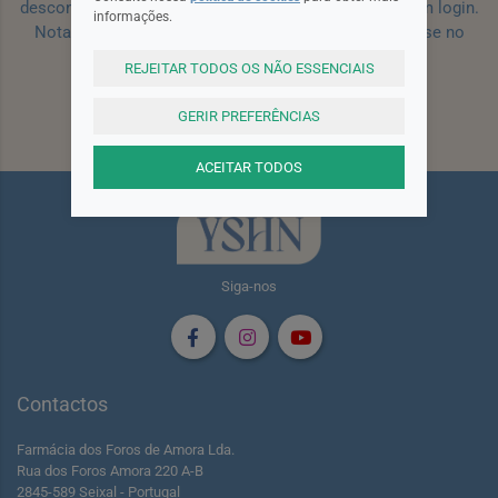
desconto para a sua próxima encomenda efetuada com login.
informações.
Nota: Para receber o cupão deverá primeiro registar-se no
site!
Registar
REJEITAR TODOS OS NÃO ESSENCIAIS
GERIR PREFERÊNCIAS
Subscrever
ACEITAR TODOS
Siga-nos
Contactos
Farmácia dos Foros de Amora Lda.
Rua dos Foros Amora 220 A-B
2845-589 Seixal - Portugal